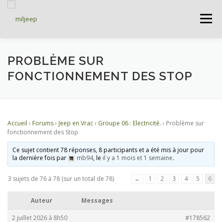
Menu
ACCUEIL
ARTICLES
PETITES ANNONCES
PROBLÈME SUR
FONCTIONNEMENT DES STOP
ALBUMS
BASES DE DONNÉES
Accueil
›
Forums
›
Jeep en Vrac
›
Groupe 06 : Electricité.
›
Problème sur
DOCUMENTATIONS
FORUMS
S’INSCRIRE
fonctionnement des Stop
Ce sujet contient 78 réponses, 8 participants et a été mis à jour pour
la dernière fois par
mb94
, le
il y a 1 mois et 1 semaine
.
CONNEXION
3 sujets de 76 à 78 (sur un total de 78)
←
1
2
3
4
5
6
Auteur
Messages
2 juillet 2026 à 8h50
#178562