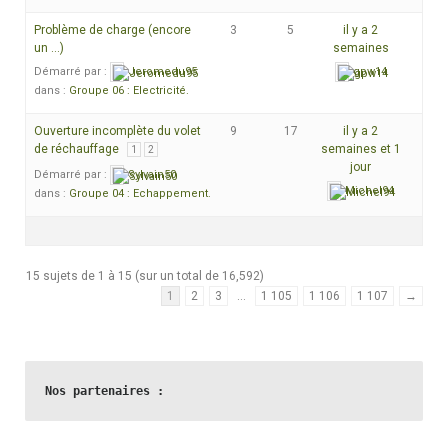
Problème de charge (encore
3
5
il y a 2
un …)
semaines
Démarré par :
Jeromedu95
gpw14
dans :
Groupe 06 : Electricité.
Ouverture incomplète du volet
9
17
il y a 2
de réchauffage
semaines et 1
1
2
jour
Démarré par :
Sylvain50
Michel94
dans :
Groupe 04 : Echappement.
15 sujets de 1 à 15 (sur un total de 16,592)
1
2
3
…
1 105
1 106
1 107
→
Nos partenaires :