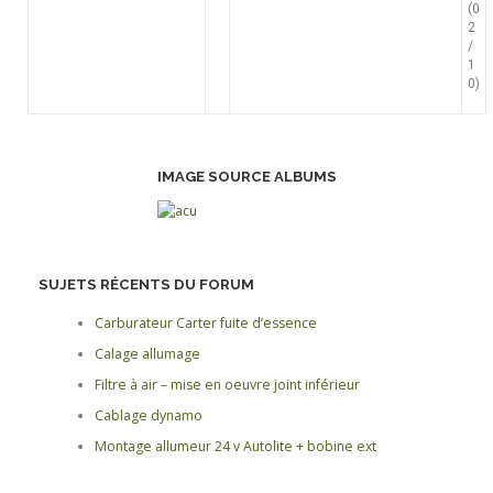
(0
2
/
1
0)
IMAGE SOURCE ALBUMS
SUJETS RÉCENTS DU FORUM
Carburateur Carter fuite d’essence
Calage allumage
Filtre à air – mise en oeuvre joint inférieur
Cablage dynamo
Montage allumeur 24 v Autolite + bobine ext