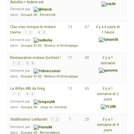
Autolite + bobine ext
mb94
Démarré par :
@franck
dans :
Groupe 06 : Electricité.
Clac-clac lorsque le moteur
13
67
il y a 6 jours et
tourne
…
1 heure
1
2
4
5
Sylvain50
Démarré par :
rastbeba
dans :
Groupe 01-02 : Moteur et Embrayage.
Restauration moteur Go-Devil !
17
80
il y a 1
…
semaine
1
2
5
6
gunome
Démarré par :
Yellow-corner
dans :
Groupe 01-02 : Moteur et Embrayage.
La Willys MB de Greg
13
65
il y a 1
…
semaine et 2
1
2
4
5
jours
Démarré par :
Gregory68
YLG80
dans :
Groupe 00 : Jeep en Général.
Stabilisateur carburant
7
25
il y a 1
1
2
semaine et 4
Démarré par :
Pierre84
jours
dans :
Groupe 03 : Alimentation.