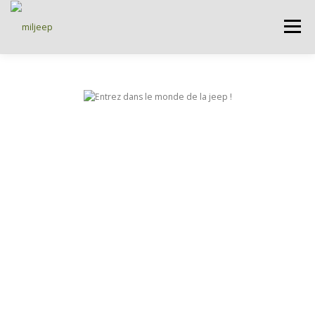
Menu
ACCUEIL
ARTICLES
PETITES ANNONCES
ALBUMS
BASES DE DONNÉES
DOCUMENTATIONS
FORUMS
S’INSCRIRE
CONNEXION