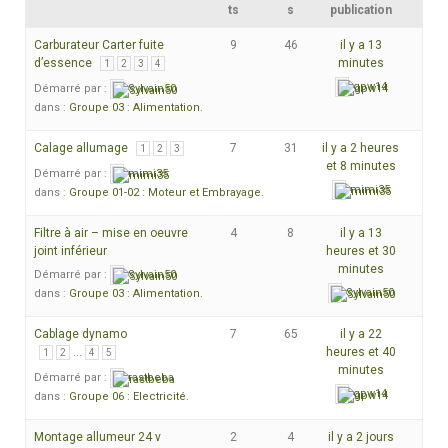
ts
s
publication
Carburateur Carter fuite
9
46
il y a 13
d’essence
minutes
1
2
3
4
gpw14
Démarré par :
Sylvain50
dans :
Groupe 03 : Alimentation.
Calage allumage
7
31
il y a 2 heures
1
2
3
et 8 minutes
Démarré par :
mimi35
mimi35
dans :
Groupe 01-02 : Moteur et Embrayage.
Filtre à air – mise en oeuvre
4
8
il y a 13
joint inférieur
heures et 30
minutes
Démarré par :
Sylvain50
Sylvain50
dans :
Groupe 03 : Alimentation.
Cablage dynamo
7
65
il y a 22
…
heures et 40
1
2
4
5
minutes
Démarré par :
rastbeba
gpw14
dans :
Groupe 06 : Electricité.
Montage allumeur 24 v
2
4
il y a 2 jours