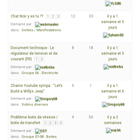
YLG80
Chat Noir y es tu ??
12
33
il y a 1
1
2
3
semaine et 5
Démarré par :
webmaster
jours
dans :
Sorties / Manifestations
Sylvain50
Document technique : Le
8
18
il y a 1
régulateur de tension et de
semaine et 5
courant (FR)
jours
1
2
rastbeba
Démarré par :
rastbeba
dans :
Groupe 06 : Electricité.
Chaine Youtube sympa : “Let’s
0
1
il y a 1
Build a Willys Jeep”
semaine et 6
jours
Démarré par :
Gregory68
Gregory68
dans :
Vidéos diverses
Problème boite de vitesse /
9
50
il y a 2
boite de transfert
semaines
1
2
3
4
mb94
Démarré par :
OST
dans :
Groupe 07-08 : Boites.