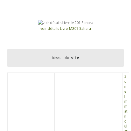
voir détails Livre M201 Sahara
News  du site
Z
o
n
e
I
m
m
at
ri
c
ul