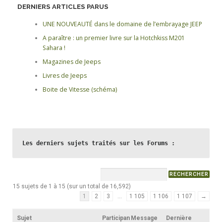
DERNIERS ARTICLES PARUS
UNE NOUVEAUTÉ dans le domaine de l’embrayage JEEP
A paraître : un premier livre sur la Hotchkiss M201
Sahara !
Magazines de Jeeps
Livres de Jeeps
Boite de Vitesse (schéma)
Les derniers sujets traités sur les Forums :
15 sujets de 1 à 15 (sur un total de 16,592)
1
2
3
…
1 105
1 106
1 107
→
Sujet
Participan
Message
Dernière