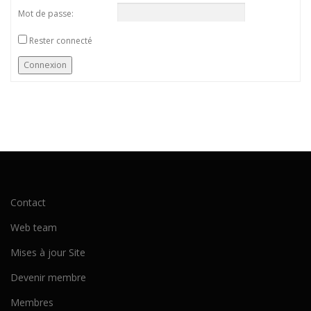
Mot de passe:
Rester connecté
Connexion
Contact
Web team
Mises à jour Site
Devenir membre
Membres