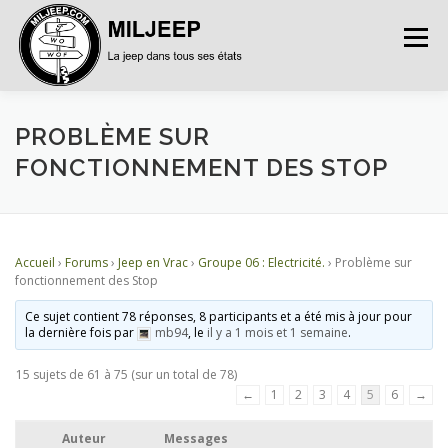
Menu
ACCUEIL
ARTICLES
PETITES ANNONCES
PROBLÈME SUR
FONCTIONNEMENT DES STOP
ALBUMS
BASES DE DONNÉES
Accueil
›
Forums
›
Jeep en Vrac
›
Groupe 06 : Electricité.
›
Problème sur
DOCUMENTATIONS
FORUMS
S’INSCRIRE
fonctionnement des Stop
Ce sujet contient 78 réponses, 8 participants et a été mis à jour pour
la dernière fois par
mb94
, le
il y a 1 mois et 1 semaine
.
CONNEXION
15 sujets de 61 à 75 (sur un total de 78)
←
1
2
3
4
5
6
→
Auteur
Messages