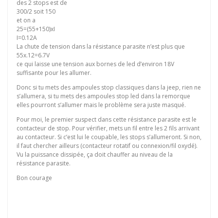
des 2 stops est de
300/2 soit 150
et on a
25=(55+150)xI
I=0.12A
La chute de tension dans la résistance parasite n’est plus que
55x.12=6.7V
ce qui laisse une tension aux bornes de led d’environ 18V
suffisante pour les allumer.
Donc si tu mets des ampoules stop classiques dans la jeep, rien ne
s’allumera, si tu mets des ampoules stop led dans la remorque
elles pourront s’allumer mais le problème sera juste masqué.
Pour moi, le premier suspect dans cette résistance parasite est le
contacteur de stop. Pour vérifier, mets un fil entre les 2 fils arrivant
au contacteur. Si c’est lui le coupable, les stops s’allumeront. Si non,
il faut chercher ailleurs (contacteur rotatif ou connexion/fil oxydé).
Vu la puissance dissipée, ça doit chauffer au niveau de la
résistance parasite.
Bon courage