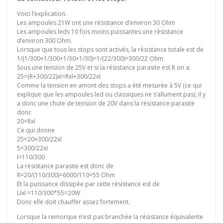
Voici l’explication.
Les ampoules 21W ont une résistance d’environ 30 Ohm
Les ampoules leds 10 fois moins puissantes une résistance
d’environ 300 Ohm.
Lorsque que tous les stops sont activés, la résistance totale est de
1/(1/300+1/300+1/30+1/30)=1/(22/300)=300/22 Ohm
Sous une tension de 25V et si la résistance parasite est R on a:
25=(R+300/22)xI=RxI+300/22xI
Comme la tension en amont des stops a été mesurée à 5V (ce qui
explique que les ampoules led ou classiques ne s’allument pas), il y
a donc une chute de tension de 20V dans la résistance parasite
donc
20=RxI
Ce qui donne
25=20+300/22xI
5=300/22xI
I=110/300
La résistance parasite est donc de
R=20/(110/300)=6000/110=55 Ohm
Et la puissance dissipée par cette résistance est de
UxI =110/300*55=20W
Donc elle doit chauffer assez fortement.
Lorsque la remorque n’est pas branchée la résistance équivalente