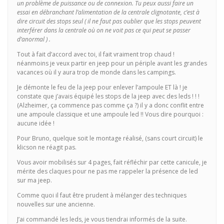
un problème de puissance ou de connexion. Tu peux aussi faire un
essai en débranchant l’alimentation de la centrale clignotante, c’est à
dire circuit des stops seul ( il ne faut pas oublier que les stops peuvent
interférer dans la centrale où on ne voit pas ce qui peut se passer
d’anormal ) .
Tout à fait d’accord avec toi, il fait vraiment trop chaud !
néanmoins je veux partir en jeep pour un périple avant les grandes
vacances où il y aura trop de monde dans les campings.
Je démonte le feu de la jeep pour enlever l’ampoule ET là ! je
constate que j’avais équipé les stops de la jeep avec des leds ! ! !
(Alzheimer, ça commence pas comme ça ?) il y a donc conflit entre
une ampoule classique et une ampoule led !! Vous dire pourquoi :
aucune idée !
Pour Bruno, quelque soit le montage réalisé, (sans court circuit) le
klicson ne réagit pas.
Vous avoir mobilisés sur 4 pages, fait réfléchir par cette canicule, je
mérite des claques pour ne pas me rappeler la présence de led
sur ma jeep.
Comme quoi il faut être prudent à mélanger des techniques
nouvelles sur une ancienne.
J’ai commandé les leds, je vous tiendrai informés de la suite.