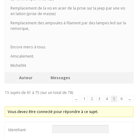
Remplacement de la vis en acier de la prise sur la jeep par une vis
en laiton (prise de masse)
Remplacement des ampoules à filament par des lampes led sur la
remorque,
Encore merci à tous.
Amicalement.
Michel94
Auteur
Messages
15 sujets de 61 à 75 (sur un total de 78)
←
1
2
3
4
5
6
→
Vous devez être connecté pour répondre à ce sujet.
Identifiant: