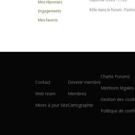
Mes réponses
Rôle dans le forum : Partic
Engagements
Mes favoris
Charte Forums
Contact
Devenir membre
Mentions légales
Web team
Membres
Gestion des cook
Mises à jour Site
Cartographie
Politique de confi