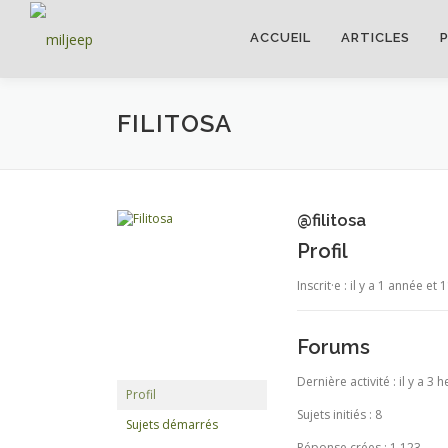
ACCUEIL
ARTICLES
FILITOSA
@filitosa
Profil
Inscrit·e : il y a 1 année et
Forums
Dernière activité : il y a 3
Profil
Sujets initiés : 8
Sujets démarrés
Réponse crées : 1,123