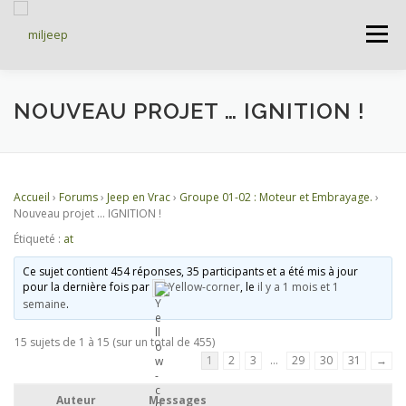
Menu
ACCUEIL
ARTICLES
PETITES ANNONCES
NOUVEAU PROJET … IGNITION !
ALBUMS
BASES DE DONNÉES
Accueil
›
Forums
›
Jeep en Vrac
›
Groupe 01-02 : Moteur et Embrayage.
›
Nouveau projet … IGNITION !
Étiqueté :
at
DOCUMENTATIONS
FORUMS
S’INSCRIRE
Ce sujet contient 454 réponses, 35 participants et a été mis à jour
pour la dernière fois par
Yellow-corner
, le
il y a 1 mois et 1
semaine
.
CONNEXION
15 sujets de 1 à 15 (sur un total de 455)
1
2
3
…
29
30
31
→
Auteur
Messages