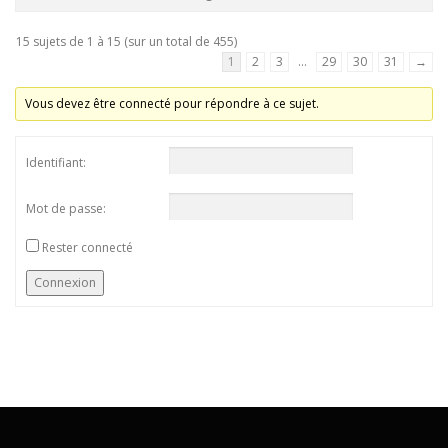
15 sujets de 1 à 15 (sur un total de 455)
1
2
3
…
29
30
31
→
Vous devez être connecté pour répondre à ce sujet.
Identifiant:
Mot de passe:
Rester connecté
Connexion