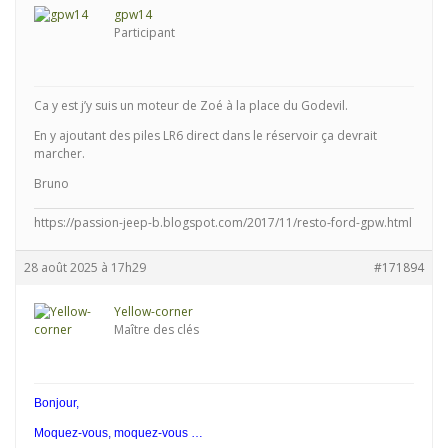
gpw14
Participant
Ca y est j’y suis un moteur de Zoé à la place du Godevil.
En y ajoutant des piles LR6 direct dans le réservoir ça devrait
marcher.
Bruno
https://passion-jeep-b.blogspot.com/2017/11/resto-ford-gpw.html
28 août 2025 à 17h29
#171894
Yellow-corner
Maître des clés
Bonjour,
Moquez-vous, moquez-vous …