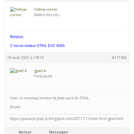
Yellow-corner
Maître des clés
Bonjour,
C’est un moteur STIHL EVC 4000.
29 août 2025 à 10h18
#171902
gpw14
Participant
Avec ce nouveau moteur ta Jeep aura du STIHL.
Bruno
https://passion-jeep-b.blogspot.com/2017/11/resto-ford-gpw.html
Auteur
Messages