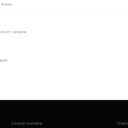
et 8 mois
 mois et 1 semaine
ipant
Devenir membre
Chart