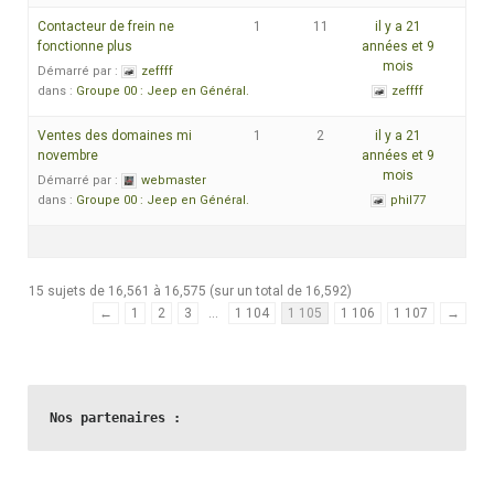
Contacteur de frein ne
1
11
il y a 21
fonctionne plus
années et 9
mois
Démarré par :
zeffff
dans :
Groupe 00 : Jeep en Général.
zeffff
Ventes des domaines mi
1
2
il y a 21
novembre
années et 9
mois
Démarré par :
webmaster
dans :
Groupe 00 : Jeep en Général.
phil77
15 sujets de 16,561 à 16,575 (sur un total de 16,592)
←
1
2
3
…
1 104
1 105
1 106
1 107
→
Nos partenaires :