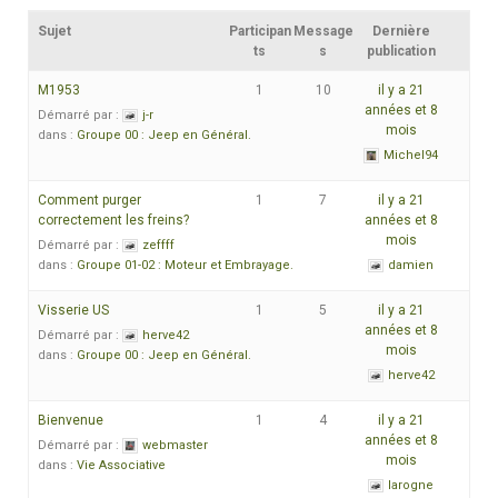
Sujet
Participan
Message
Dernière
ts
s
publication
M1953
1
10
il y a 21
années et 8
Démarré par :
j-r
mois
dans :
Groupe 00 : Jeep en Général.
Michel94
Comment purger
1
7
il y a 21
correctement les freins?
années et 8
mois
Démarré par :
zeffff
dans :
Groupe 01-02 : Moteur et Embrayage.
damien
Visserie US
1
5
il y a 21
années et 8
Démarré par :
herve42
mois
dans :
Groupe 00 : Jeep en Général.
herve42
Bienvenue
1
4
il y a 21
années et 8
Démarré par :
webmaster
mois
dans :
Vie Associative
larogne