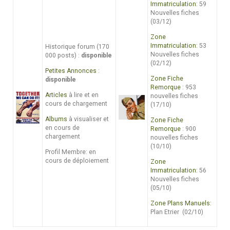
Immatriculation:
59
Nouvelles fiches
(03/12)
Zone
Immatriculation:
53
Historique forum (170
Nouvelles fiches
000 posts) :
disponible
(02/12)
Petites Annonces
:
Zone Fiche
disponible
Remorque
: 953
Articles
à lire et en
nouvelles fiches
cours de chargement
(17/10)
Albums
à visualiser et
Zone Fiche
en cours de
Remorque
: 900
chargement
nouvelles fiches
(10/10)
Profil Membre: en
cours de déploiement
Zone
Immatriculation:
56
Nouvelles fiches
(05/10)
Zone Plans Manuels:
Plan Etrier (02/10)