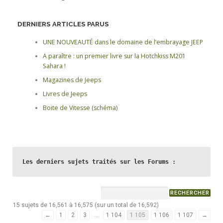
DERNIERS ARTICLES PARUS
UNE NOUVEAUTÉ dans le domaine de l’embrayage JEEP
A paraître : un premier livre sur la Hotchkiss M201
Sahara !
Magazines de Jeeps
Livres de Jeeps
Boite de Vitesse (schéma)
Les derniers sujets traités sur les Forums :
15 sujets de 16,561 à 16,575 (sur un total de 16,592)
←
1
2
3
…
1 104
1 105
1 106
1 107
→