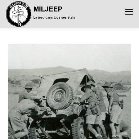
Menu
ACCUEIL
ARTICLES
PETITES ANNONCES
ALBUMS
BASES DE DONNÉES
DOCUMENTATIONS
FORUMS
S’INSCRIRE
CONNEXION