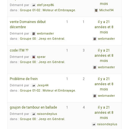
mois
Démarré par :
stef-jeep86
dans :
Groupe 01-02 : Moteur et Embrayage.
Michel94
vente Domaines début
1
1
il y a 21
décembre
années et 8
mois
Démarré par :
webmaster
dans :
Groupe 00 : Jeep en Général.
webmaster
code ITM ??
1
3
il y a 21
années et 8
Démarré par :
spear
mois
dans :
Groupe 00 : Jeep en Général.
webmaster
Probléme de frein
1
2
il y a 21
années et 8
Démarré par :
Jeep44
mois
dans :
Groupe 01-02 : Moteur et Embrayage.
webmaster
goujon de tambour en ballade
1
4
il y a 21
années et 8
Démarré par :
raisondeplus
mois
dans :
Groupe 00 : Jeep en Général.
raisondeplus