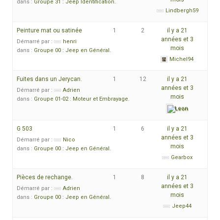
dans :
Groupe 31 : Jeep Identification.
Lindbergh59
Peinture mat ou satinée
1
2
il y a 21
années et 3
Démarré par :
henri
mois
dans :
Groupe 00 : Jeep en Général.
Michel94
Fuites dans un Jerycan.
1
12
il y a 21
années et 3
Démarré par :
Adrien
mois
dans :
Groupe 01-02 : Moteur et Embrayage.
Leon
G 503
1
6
il y a 21
années et 3
Démarré par :
Nico
mois
dans :
Groupe 00 : Jeep en Général.
Gearbox
Pièces de rechange.
1
8
il y a 21
années et 3
Démarré par :
Adrien
mois
dans :
Groupe 00 : Jeep en Général.
Jeep44