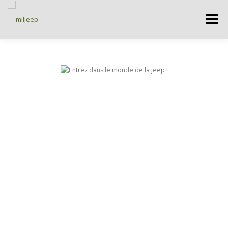
Menu
ACCUEIL
ARTICLES
PETITES ANNONCES
ALBUMS
BASES DE DONNÉES
DOCUMENTATIONS
FORUMS
S’INSCRIRE
CONNEXION