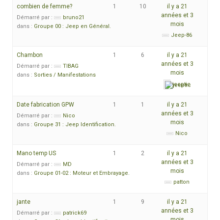
combien de femme?
1
10
il y a 21
années et 3
Démarré par :
bruno21
mois
dans :
Groupe 00 : Jeep en Général.
Jeep-86
Chambon
1
6
il y a 21
années et 3
Démarré par :
TIBAG
mois
dans :
Sorties / Manifestations
jeeptic
Date fabrication GPW
1
1
il y a 21
années et 3
Démarré par :
Nico
mois
dans :
Groupe 31 : Jeep Identification.
Nico
Mano temp US
1
2
il y a 21
années et 3
Démarré par :
MD
mois
dans :
Groupe 01-02 : Moteur et Embrayage.
patton
jante
1
9
il y a 21
années et 3
Démarré par :
patrick69
mois