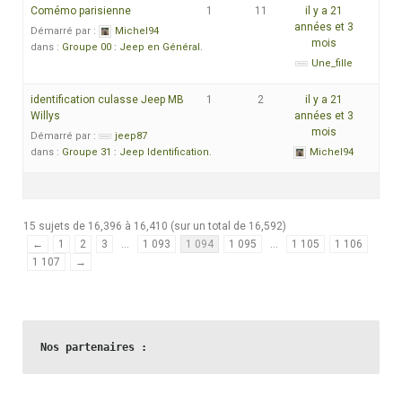
Comémo parisienne
1
11
il y a 21
années et 3
Démarré par :
Michel94
mois
dans :
Groupe 00 : Jeep en Général.
Une_fille
identification culasse Jeep MB
1
2
il y a 21
Willys
années et 3
mois
Démarré par :
jeep87
dans :
Groupe 31 : Jeep Identification.
Michel94
15 sujets de 16,396 à 16,410 (sur un total de 16,592)
←
1
2
3
…
1 093
1 094
1 095
…
1 105
1 106
1 107
→
Nos partenaires :