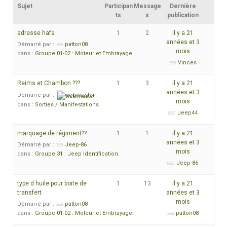
Sujet
Participan
Message
Dernière
ts
s
publication
adresse hafa
1
2
il y a 21
années et 3
Démarré par :
patton08
mois
dans :
Groupe 01-02 : Moteur et Embrayage.
Vinces
Reims et Chambon ???
1
3
il y a 21
années et 3
Démarré par :
webmaster
mois
dans :
Sorties / Manifestations
Jeep44
marquage de régiment??
1
1
il y a 21
années et 3
Démarré par :
Jeep-86
mois
dans :
Groupe 31 : Jeep Identification.
Jeep-86
type d huile pour boite de
1
13
il y a 21
transfert
années et 3
mois
Démarré par :
patton08
dans :
Groupe 01-02 : Moteur et Embrayage.
patton08