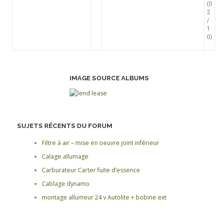
(0
2
/
1
0)
IMAGE SOURCE ALBUMS
SUJETS RÉCENTS DU FORUM
Filtre à air – mise en oeuvre joint inférieur
Calage allumage
Carburateur Carter fuite d’essence
Cablage dynamo
montage allumeur 24 v Autolite + bobine ext