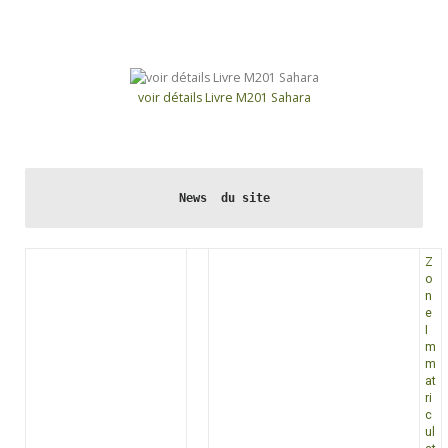
voir détails Livre M201 Sahara
News  du site
Z
o
n
e
I
m
m
at
ri
c
ul