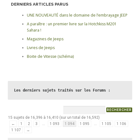
DERNIERS ARTICLES PARUS
UNE NOUVEAUTÉ dans le domaine de l’embrayage JEEP
A paraître : un premier livre sur la Hotchkiss M201
Sahara !
Magazines de Jeeps
Livres de Jeeps
Boite de Vitesse (schéma)
Les derniers sujets traités sur les Forums :
15 sujets de 16,396 à 16,410 (sur un total de 16,592)
←
1
2
3
…
1 093
1 094
1 095
…
1 105
1 106
1 107
→