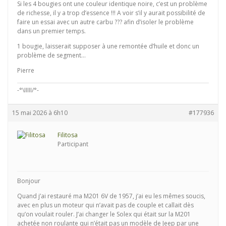
Si les 4 bougies ont une couleur identique noire, c’est un problème
de richesse, il y a trop d’essence !!! A voir s’il y aurait possibilité de
faire un essai avec un autre carbu ??? afin d’isoler le problème
dans un premier temps.
1 bougie, laisserait supposer à une remontée d’huile et donc un
problème de segment…
Pierre
-°\IIIII/°-
15 mai 2026 à 6h10
#177936
Filitosa
Participant
Bonjour
Quand j’ai restauré ma M201 6V de 1957, j’ai eu les mêmes soucis,
avec en plus un moteur qui n’avait pas de couple et callait dès
qu’on voulait rouler. J’ai changer le Solex qui était sur la M201
achetée non roulante qui n’était pas un modèle de Jeep par une