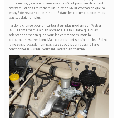
copie neuve, ça allé un mieux mais je n’était pas complétement
satisfait . J’ai ensuite racheté un Solex de M201 d’occasion que j’ai
essayé de réviser comme indiqué dans les documentation, mais
pas satisfait non plus.
J’ai donc changé pour un carburateur plus moderne un Weber
34ICH et ma mamie a bien apprécié. Il a fallu faire quelques
adaptations mécaniques pour les commandes, mais la
carburation est très bien. Mais certains sont satisfait de leur Solex ,
je ne suis probablement pas assez doué pour réussir à faire
fonctionner le 32PBIC pourtant j’avais bien cherché !