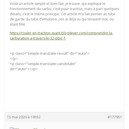
Voilà un article simple et bien fait, je trouve, qui explique le
fonctionnement du carbu; c’est pour traction, mais à part quelques
détails, c’est le même principe. Cet article m’a fait penser au tube
de garde du tube d’émulsion, j’en ai déjà vu qui tenaient mal, ou
étant fêlé.
https://rouler-en-traction-avant.blog4ever.com/comprendre-la-
carburation-a-travers-le-32-pbic-1
<p class=”simple-translate-result” dir=”auto”>
</p>
<p class=”simple-translate-candidate”
dir=”auto”></p>
15 mai 2026 à 19h52
#177951