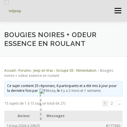
Menu
ACCUEIL
ARTICLES
PETITES ANNONCES
BOUGIES NOIRES + ODEUR
ESSENCE EN ROULANT
ALBUMS
BASES DE DONNÉES
Accueil
›
Forums
›
Jeep en Vrac
›
Groupe 03 : Alimentation.
›
Bougies
DOCUMENTATIONS
FORUMS
S’INSCRIRE
noires + odeur essence en roulant
Ce sujet contient 25 réponses, 6 participants et a été mis à jour pour
la dernière fois par
Filitosa
, le
il y a 2 mois et 1 semaine
.
CONNEXION
15 sujets de 1 à 15 (sur un total de 27)
1
2
→
Auteur
Messages
14 mai 2026 à 20h25
#177930