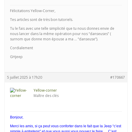
Félicitations Yellow-Corner,
Tes articles sont de très bon tutoriels.
Tu le fais avec une telle simplicité que tu nous donnes envie de
nous lancer dans la même opération pour nos “danseuses” (
surnom que donne mon épouse a ma … “danseuse”).
Cordialement
GHjeep
5 juillet 2025 à 17h20
#170667
Yellow-corner
Maître des clés
Bonjour,
Merci les amis, si ça peut vous conforter dans le fait que la Jeep “c’est
simple à entretenir” et que vous aussi vous pouvez le faire … C’est