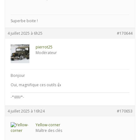
Superbe boite !
4 juillet 2025 à 6h25
#170644
pierrot25
Modérateur
Bonjour
Oui, magnifique ces outils 👍
-°\IIIII/°-
4 juillet 2025 à 16h24
#170653
Yellow-corner
Maître des clés