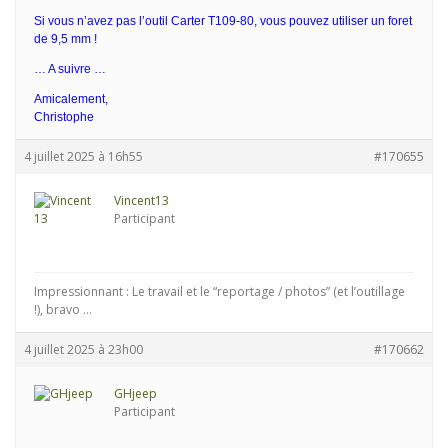
Si vous n’avez pas l’outil Carter T109-80, vous pouvez utiliser un foret
de 9,5 mm !
… A suivre …
Amicalement,
Christophe
4 juillet 2025 à 16h55
#170655
Vincent13
Participant
Impressionnant : Le travail et le “reportage / photos” (et l’outillage
!), bravo …
4 juillet 2025 à 23h00
#170662
GHjeep
Participant