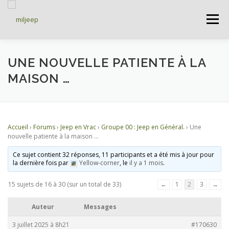
Menu
ACCUEIL
ARTICLES
PETITES ANNONCES
UNE NOUVELLE PATIENTE À LA
MAISON …
ALBUMS
BASES DE DONNÉES
Accueil
›
Forums
›
Jeep en Vrac
›
Groupe 00 : Jeep en Général.
›
Une
DOCUMENTATIONS
FORUMS
S’INSCRIRE
nouvelle patiente à la maison …
Ce sujet contient 32 réponses, 11 participants et a été mis à jour pour
la dernière fois par
Yellow-corner
, le
il y a 1 mois
.
CONNEXION
15 sujets de 16 à 30 (sur un total de 33)
←
1
2
3
→
Auteur
Messages
3 juillet 2025 à 8h21
#170630