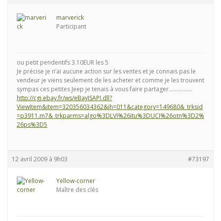
marverick
Participant
ou petit pendentifs 3.10EUR les 5
Je précise je n’ai aucune action sur les ventes et je connais pas le
vendeur je viens seulement de les acheter et comme je les trouvent
sympas ces petites Jeep je tenais à vous faire partager…………….
http://cgi.ebay.fr/ws/eBayISAPI.dll?
ViewItem&item=320356034362&ih=011&category=149680&_trksid
=p3911.m7&_trkparms=algo%3DLVI%26itu%3DUCI%26otn%3D2%
26ps%3D5
12 avril 2009 à 9h03
#73197
Yellow-corner
Maître des clés