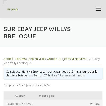
Menu
ACCUEIL
ARTICLES
PETITES ANNONCES
SUR EBAY JEEP WILLYS
BRELOQUE
ALBUMS
BASES DE DONNÉES
Accueil
›
Forums
›
Jeep en Vrac
›
Groupe 33 : Jeeps Miniatures.
›
Sur Ebay
DOCUMENTATIONS
FORUMS
S’INSCRIRE
Jeep Willys breloque
Ce sujet contient 4 réponses, 1 participant et a été mis à jour pour la
dernière fois par
Temort67
, le
il y a 17 années et 4 mois
.
CONNEXION
5 sujets de 1 à 5 (sur un total de 5)
Auteur
Messages
8 avril 2009 à 16h56
#16482