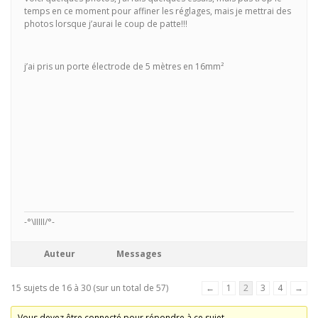
temps en ce moment pour affiner les réglages, mais je mettrai des
photos lorsque j’aurai le coup de patte!!!
j’ai pris un porte électrode de 5 mètres en 16mm²
-°\IIIII/°-
Auteur
Messages
15 sujets de 16 à 30 (sur un total de 57)
←
1
2
3
4
→
Vous devez être connecté pour répondre à ce sujet.