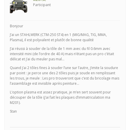
Participant
Bonjour
J’ai un STAHLWERK (CTM-250 ST4) en 1 (MIG/MAG, TIG, MMA,
Plasma), il est polyvalent et plutôt de bonne qualité
J’ai réussi à souder de la tôle de 1 mm avec du fil 0.6mm avec
intensité mini (de l’ordre de 40 A) mais n’étant pas un pro c’était
délicat et j’ai du meuler pas mal…
Quand j’ai 2 tôles fines à souder l’une sur l’autre, j’imite la soudure
par point : je perce une des 2 tôles puis je soude en remplissant
les trous, je meule : Les pro trouveront que c’est du bricolage mais
l’assemblage est invisible après peinture…
L’option plasma est assez pratique, je m’en sert souvent pour
découper de la tôle (j’ai fait les plaques d’immatriculation ma
M201).
Stan