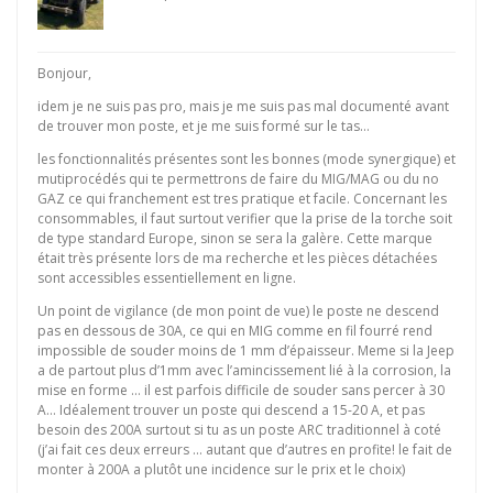
Bonjour,
idem je ne suis pas pro, mais je me suis pas mal documenté avant
de trouver mon poste, et je me suis formé sur le tas…
les fonctionnalités présentes sont les bonnes (mode synergique) et
mutiprocédés qui te permettrons de faire du MIG/MAG ou du no
GAZ ce qui franchement est tres pratique et facile. Concernant les
consommables, il faut surtout verifier que la prise de la torche soit
de type standard Europe, sinon se sera la galère. Cette marque
était très présente lors de ma recherche et les pièces détachées
sont accessibles essentiellement en ligne.
Un point de vigilance (de mon point de vue) le poste ne descend
pas en dessous de 30A, ce qui en MIG comme en fil fourré rend
impossible de souder moins de 1 mm d’épaisseur. Meme si la Jeep
a de partout plus d’1mm avec l’amincissement lié à la corrosion, la
mise en forme … il est parfois difficile de souder sans percer à 30
A… Idéalement trouver un poste qui descend a 15-20 A, et pas
besoin des 200A surtout si tu as un poste ARC traditionnel à coté
(j’ai fait ces deux erreurs … autant que d’autres en profite! le fait de
monter à 200A a plutôt une incidence sur le prix et le choix)