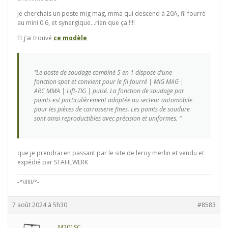
Je cherchais un poste mig mag, mma qui descend à 20A, fil fourré
au mini 0.6, et synergique…rien que ça !!!!
Et j’ai trouvé
ce modèle
“Le poste de soudage combiné 5 en 1 dispose d’une
fonction spot et convient pour le fil fourré | MIG MAG |
ARC MMA | Lift-TIG | pulsé. La fonction de soudage par
points est particulièrement adaptée au secteur automobile
pour les pièces de carrosserie fines. Les points de soudure
sont ainsi reproductibles avec précision et uniformes. “
que je prendrai en passant par le site de leroy merlin et vendu et
expédié par STAHLWERK
-°\IIIII/°-
7 août 2024 à 5h30
#8583
M201SC