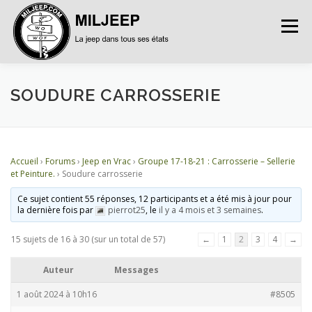
Menu
ACCUEIL
ARTICLES
PETITES ANNONCES
SOUDURE CARROSSERIE
ALBUMS
BASES DE DONNÉES
Accueil
›
Forums
›
Jeep en Vrac
›
Groupe 17-18-21 : Carrosserie – Sellerie
et Peinture.
›
Soudure carrosserie
DOCUMENTATIONS
FORUMS
S’INSCRIRE
Ce sujet contient 55 réponses, 12 participants et a été mis à jour pour
la dernière fois par
pierrot25
, le
il y a 4 mois et 3 semaines
.
15 sujets de 16 à 30 (sur un total de 57)
←
1
2
3
4
→
CONNEXION
Auteur
Messages
1 août 2024 à 10h16
#8505