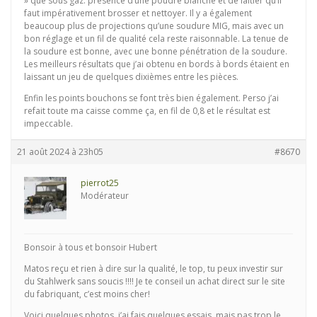
» que sous gaz: présence d’une poudre blanche et de laitier qu’il
faut impérativement brosser et nettoyer. Il y a également
beaucoup plus de projections qu’une soudure MIG, mais avec un
bon réglage et un fil de qualité cela reste raisonnable. La tenue de
la soudure est bonne, avec une bonne pénétration de la soudure.
Les meilleurs résultats que j’ai obtenu en bords à bords étaient en
laissant un jeu de quelques dixièmes entre les pièces.
Enfin les points bouchons se font très bien également. Perso j’ai
refait toute ma caisse comme ça, en fil de 0,8 et le résultat est
impeccable.
21 août 2024 à 23h05
#8670
pierrot25
Modérateur
Bonsoir à tous et bonsoir Hubert
Matos reçu et rien à dire sur la qualité, le top, tu peux investir sur
du Stahlwerk sans soucis !!!! Je te conseil un achat direct sur le site
du fabriquant, c’est moins cher!
Voici quelques photos, j’ai fais quelques essais, mais pas trop le