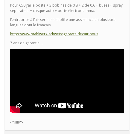
Pour 650 j’ai le poste + 3 bobines de 0.8 + 2 de 0.6 + buses + spray
séparateur + casque auto + porte électrode mma.
l’entreprise à l’air sérieuse et offre une assistance en plusieurs
langues dont le français
https://www.stahlwerk-schweissgeraete.de/sur-nous
7 ans de garantie….
-°\IIIII/°-