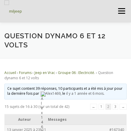
Menu
ACCUEIL
ARTICLES
PETITES ANNONCES
QUESTION DYNAMO 6 ET 12
VOLTS
ALBUMS
BASES DE DONNÉES
Accueil
›
Forums
›
Jeep en Vrac
›
Groupe 06 : Electricité.
›
Question
DOCUMENTATIONS
FORUMS
S’INSCRIRE
dynamo 6 et 12 volts
Ce sujet contient 39 réponses, 10 participants et a été mis à jour pour
la dernière fois par
Alex1469
, le
il y a 1 année et 6 mois
.
CONNEXION
15 sujets de 16 à 30 (sur un total de 42)
←
1
2
3
→
Auteur
Messages
13 janvier 2025 à 23h11
#167340