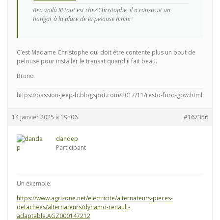
Ben voilà !!! tout est chez Christophe, il a construit un
hangar à la place de la pelouse hihihi
C’est Madame Christophe qui doit être contente plus un bout de
pelouse pour installer le transat quand il fait beau.
Bruno
https://passion-jeep-b.blogspot.com/2017/11/resto-ford-gpw.html
14 janvier 2025 à 19h06
#167356
dandep
Participant
Un exemple:
https://www.agrizone.net/electricite/alternateurs-pieces-
detachees/alternateurs/dynamo-renault-
adaptable.AGZ000147212