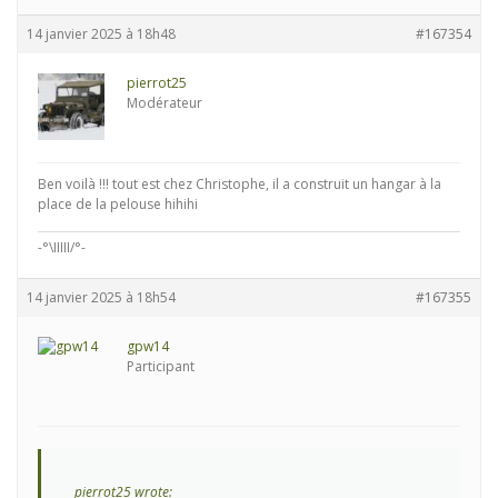
14 janvier 2025 à 18h48
#167354
pierrot25
Modérateur
Ben voilà !!! tout est chez Christophe, il a construit un hangar à la
place de la pelouse hihihi
-°\IIIII/°-
14 janvier 2025 à 18h54
#167355
gpw14
Participant
pierrot25 wrote: