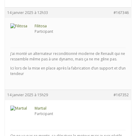
14 janvier 2025 à 12h33
#167346
Filitosa
Participant
j’ai monté un alternateur reconditionné moderne de Renault qui ne
ressemble même pas à une dynamo, mais ça ne me gêne pas.
Ici lors de la mise en place après la fabrication d’un support et d’un
tendeur
14 janvier 2025 à 15h29
#167352
Martial
Participant
On ne va pas se mentir, ça dénature le moteur mais je suis plutôt