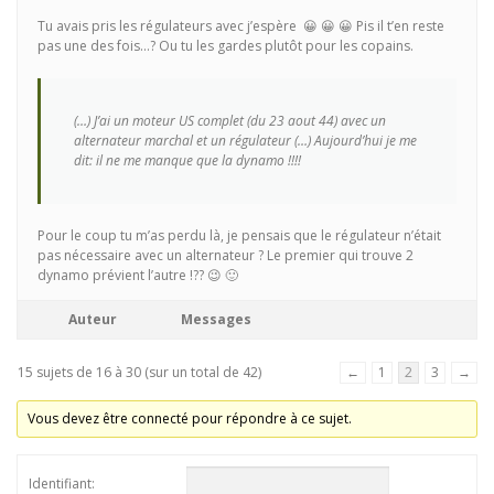
Tu avais pris les régulateurs avec j’espère 😀 😀 😀 Pis il t’en reste
pas une des fois…? Ou tu les gardes plutôt pour les copains.
(…) J’ai un moteur US complet (du 23 aout 44) avec un
alternateur marchal et un régulateur (…) Aujourd’hui je me
dit: il ne me manque que la dynamo !!!!
Pour le coup tu m’as perdu là, je pensais que le régulateur n’était
pas nécessaire avec un alternateur ? Le premier qui trouve 2
dynamo prévient l’autre !?? 😉 🙂
Auteur
Messages
15 sujets de 16 à 30 (sur un total de 42)
←
1
2
3
→
Vous devez être connecté pour répondre à ce sujet.
Identifiant: