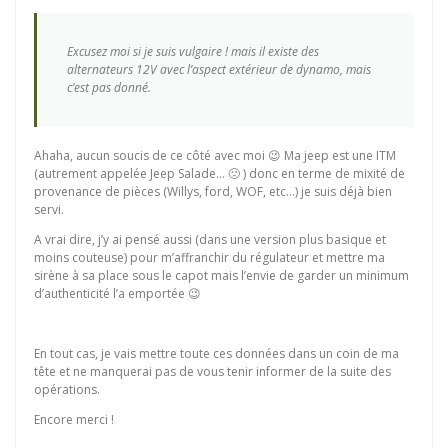
Excusez moi si je suis vulgaire ! mais il existe des
alternateurs 12V avec l’aspect extérieur de dynamo, mais
c’est pas donné.
Ahaha, aucun soucis de ce côté avec moi 😉 Ma jeep est une ITM
(autrement appelée Jeep Salade… 🙁 ) donc en terme de mixité de
provenance de pièces (Willys, ford, WOF, etc…) je suis déjà bien
servi.
A vrai dire, j’y ai pensé aussi (dans une version plus basique et
moins couteuse) pour m’affranchir du régulateur et mettre ma
sirène à sa place sous le capot mais l’envie de garder un minimum
d’authenticité l’a emportée 😉
En tout cas, je vais mettre toute ces données dans un coin de ma
tête et ne manquerai pas de vous tenir informer de la suite des
opérations.
Encore merci !