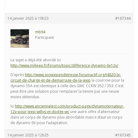
14 janvier 2025 à 10h23
#167344
mb94
Participant
Le sujet a déjà été abordé ici
http://www.miljeep.fr/forums/topic/difference-dynamo-6v12v/
D’après
http://www.sosjeependetresse.forumactif.org/t4820-le-
circuit-de-charge-et-de-demarrage-de-la-jeep
la courroie pour la
dynamo 55A est identique à celle des GMC CCKW 352 / 353. C’est
peut être une solution pour remplacer la tienne par une neuve
moins détendue.
Ici
http://www.anciennelect.com/product-page/dynamoternateur-
12v-pour-jeep-willys-et-dodge-wc
une autre offre d’alternateur
dans un corps de dynamo plus abordable mais il sfaut un corps
de dynamo 6V pour l’adaptation.
14 janvier 2025 à 12h25
#167345