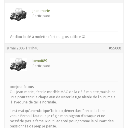
jean-marie
Participant
Vindiou la clé à molette c’est du gros calibre 😮
9 mai 2008 à 11h40
#55008
benoit89
Participant
bonjour à tous
Oui Jean-marie ,c’est le modèle MAG de la clé à molette,mais bien
utile pour tenir la chape afin de visser la tige filetée de l’outil,mais
là avec une de taille normale.
Il est vrai qu’unerubrique”bricolo,démerdard” serait la bien
venue.Perso il faut que je règle mon pignon d’attaque et ne
possède pas le fameux outil adapté pour,comme la plupart des
passionnés de jeep je pense.