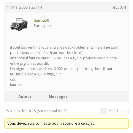
11 mai 2008 à 22h14
#55074
lauchu50
Participant
il sont souvent marqué entre les deux roulements mais il ne sont
pas toujours marqués ! !(surtout chez ford)
attention,il faut rajouter 1,5 pouces a 0,719 pouces pour la cote
entre pignon et axe dif.
Un pignon marqué +2 est 0,002 pouces plus long donc il faut
RETIRER 0,002 a 0,719 ==)0,717
cdt
laurent
Auteur
Messages
15 sujets de 1 à 15 (sur un total de 32)
1
2
3
→
Vous devez être connecté pour répondre à ce sujet.