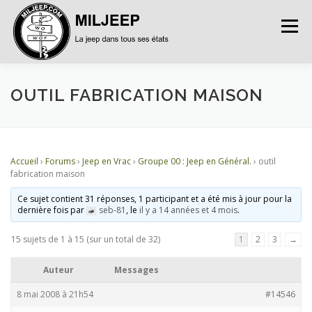
Menu
ACCUEIL
ARTICLES
PETITES ANNONCES
OUTIL FABRICATION MAISON
ALBUMS
BASES DE DONNÉES
Accueil
›
Forums
›
Jeep en Vrac
›
Groupe 00 : Jeep en Général.
›
outil
fabrication maison
DOCUMENTATIONS
FORUMS
S’INSCRIRE
Ce sujet contient 31 réponses, 1 participant et a été mis à jour pour la
dernière fois par
seb-81
, le
il y a 14 années et 4 mois
.
15 sujets de 1 à 15 (sur un total de 32)
1
2
3
→
CONNEXION
Auteur
Messages
8 mai 2008 à 21h54
#14546