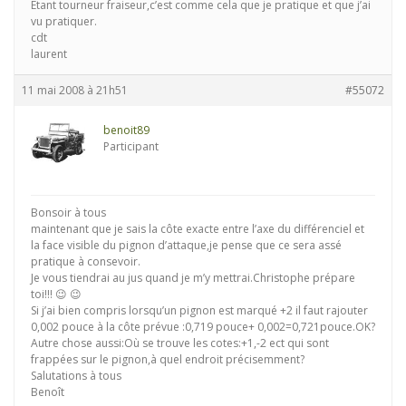
Etant tourneur fraiseur,c’est comme cela que je pratique et que j’ai
vu pratiquer.
cdt
laurent
11 mai 2008 à 21h51
#55072
benoit89
Participant
Bonsoir à tous
maintenant que je sais la côte exacte entre l’axe du différenciel et
la face visible du pignon d’attaque,je pense que ce sera assé
pratique à consevoir.
Je vous tiendrai au jus quand je m’y mettrai.Christophe prépare
toi!!! 😉 😉
Si j’ai bien compris lorsqu’un pignon est marqué +2 il faut rajouter
0,002 pouce à la côte prévue :0,719 pouce+ 0,002=0,721pouce.OK?
Autre chose aussi:Où se trouve les cotes:+1,-2 ect qui sont
frappées sur le pignon,à quel endroit précisemment?
Salutations à tous
Benoît