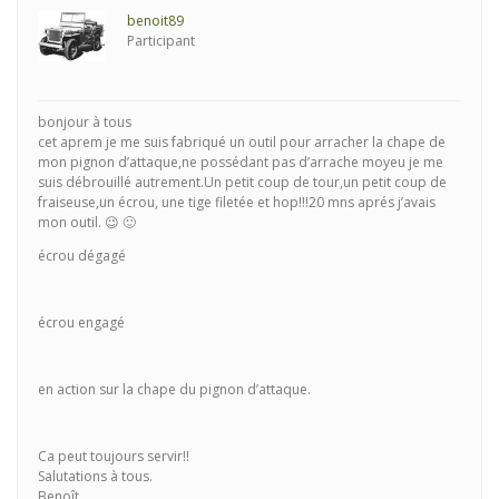
benoit89
Participant
bonjour à tous
cet aprem je me suis fabriqué un outil pour arracher la chape de
mon pignon d’attaque,ne possédant pas d’arrache moyeu je me
suis débrouillé autrement.Un petit coup de tour,un petit coup de
fraiseuse,un écrou, une tige filetée et hop!!!20 mns aprés j’avais
mon outil. 😉 🙂
écrou dégagé
écrou engagé
en action sur la chape du pignon d’attaque.
Ca peut toujours servir!!
Salutations à tous.
Benoît