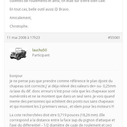
cuvettes de roulements et ainsi, on était sûr d’être bien calé.
En tout cas, belle outil aussi 😉 Bravo.
Amicalement,
Christophe.
11 mai 2008 à 17h23
#55061
lauchu50
Participant
bonjour
Je ne pense pas que prendre comme référence le plan djoint du
chapeau soit correcte,j’ ai déja relevé des valeurs de+ ou- 0,25mm
/a laxe du dif. donc erreurs !c’est pour cela que les chapeaux sont
numérotés et ne se montent que dans un seul sens .Je vois quand
meme des personnes qui achètent des ponts nus sans chapeaux
et qui montent les 2 premiers venus , et idem pour les moteurs !!!
La cote recherchées doit etre 0,719 pouces (18,26 mm) .Elle
correspond a la distance entre la face sup.du pignon d’attaque et
l’axe du differentiel – 1/2 diamètre de cage de roulement et ceci