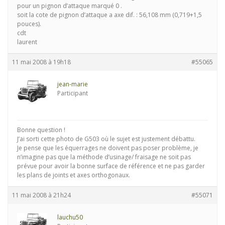
pour un pignon d’attaque marqué 0 .
soit la cote de pignon d’attaque a axe dif. : 56,108 mm (0,719+1,5
pouces).
cdt
laurent
11 mai 2008 à 19h18
#55065
jean-marie
Participant
Bonne question !
J’ai sorti cette photo de G503 où le sujet est justement débattu.
Je pense que les équerrages ne doivent pas poser problème, je
n’imagine pas que la méthode d’usinage/ fraisage ne soit pas
prévue pour avoir la bonne surface de référence et ne pas garder
les plans de joints et axes orthogonaux.
11 mai 2008 à 21h24
#55071
lauchu50