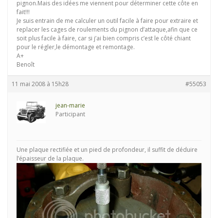
pignon.Mais des idées me viennent pour déterminer cette côte en
fait!!!
Je suis entrain de me calculer un outil facile à faire pour extraire et
replacer les cages de roulements du pignon d’attaque,afin que ce
soit plus facile à faire, car si j’ai bien compris c’est le côté chiant
pour le régler,le démontage et remontage.
A+
Benoît
11 mai 2008 à 15h28
#55053
jean-marie
Participant
Une plaque rectifiée et un pied de profondeur, il suffit de déduire
l’épaisseur de la plaque.