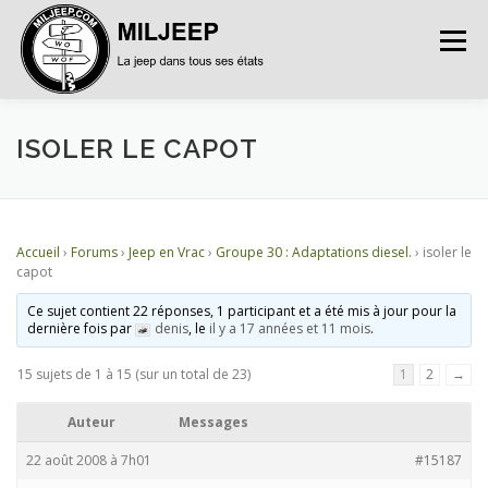
Menu
ACCUEIL
ARTICLES
PETITES ANNONCES
ISOLER LE CAPOT
ALBUMS
BASES DE DONNÉES
Accueil
›
Forums
›
Jeep en Vrac
›
Groupe 30 : Adaptations diesel.
›
isoler le
capot
DOCUMENTATIONS
FORUMS
S’INSCRIRE
Ce sujet contient 22 réponses, 1 participant et a été mis à jour pour la
dernière fois par
denis
, le
il y a 17 années et 11 mois
.
15 sujets de 1 à 15 (sur un total de 23)
1
2
→
CONNEXION
Auteur
Messages
22 août 2008 à 7h01
#15187