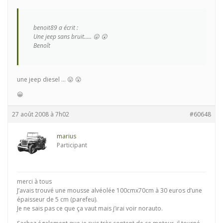
benoit89 a écrit :
Une jeep sans bruit….. 😛 😮
Benoît
une jeep diesel … 😛 😮
😀
27 août 2008 à 7h02
#60648
marius
Participant
merci à tous
J’avais trouvé une mousse alvéolée 100cmx70cm à 30 euros d’une
épaisseur de 5 cm (parefeu).
Je ne sais pas ce que ça vaut mais j’irai voir norauto.