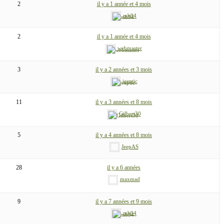
2
il y a 1 année et 4 mois
mb94
2
il y a 1 année et 4 mois
webmaster
3
il y a 2 années et 3 mois
jeeptic
11
il y a 3 années et 8 mois
Gilbert30
5
il y a 4 années et 8 mois
JeepAS
28
il y a 6 années
maxmad
9
il y a 7 années et 9 mois
mb94