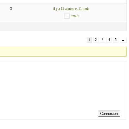
3
il y a 12 années et 11 mois
angus
1
2
3
4
5
→
Connexion