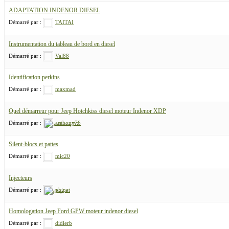
ADAPTATION INDENOR DIESEL
Démarré par :
TAITAI
Instrumentation du tableau de bord en diesel
Démarré par :
Val88
Identification perkins
Démarré par :
maxmad
Quel démarreur pour Jeep Hotchkiss diesel moteur Indenor XDP
Démarré par :
anthony76
Silent-blocs et pattes
Démarré par :
mic20
Injecteurs
Démarré par :
phipat
Homologation Jeep Ford GPW moteur indenor diesel
Démarré par :
didierb