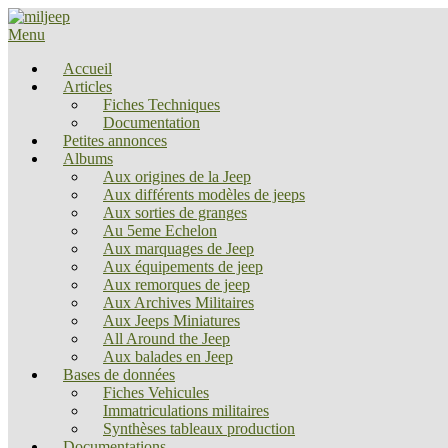
Menu
Accueil
Articles
Fiches Techniques
Documentation
Petites annonces
Albums
Aux origines de la Jeep
Aux différents modèles de jeeps
Aux sorties de granges
Au 5eme Echelon
Aux marquages de Jeep
Aux équipements de jeep
Aux remorques de jeep
Aux Archives Militaires
Aux Jeeps Miniatures
All Around the Jeep
Aux balades en Jeep
Bases de données
Fiches Vehicules
Immatriculations militaires
Synthèses tableaux production
Documentations