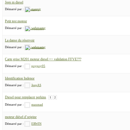
Jeep m diesel
Démarré par :
manvir
Petit test moteur
Démarré par :
webmaster
La danse du réservoir
Démarré par :
webmaster
Carte grise M201 moteur diesel => validation FFVE???
Démarré par :
poypoy05
Identification Indenor
Démarré par :
JeepAS
Diesel pour remplacer perkins
1
2
Démarré par :
maxmad
moteur diésel d’origine
Démarré par :
ERWIN