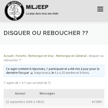
Menu
ACCUEIL
ARTICLES
PETITES ANNONCES
DISQUER OU REBOUCHER ??
ALBUMS
BASES DE DONNÉES
Accueil
›
Forums
›
Remorque en Vrac
›
Remorque en Général
›
disquer ou
reboucher ??
DOCUMENTATIONS
FORUMS
S’INSCRIRE
Ce sujet contient 6 réponses, 1 participant et a été mis à jour pour la
dernière fois par
batycorsica
, le
il y a 20 années et 9 mois
.
7 sujets de 1 à 7 (sur un total de 7)
CONNEXION
Auteur
Messages
22 septembre 2005 à 18h32
#10991