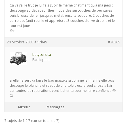
Ca va j’ai le truc je lui fais subir le même chatiment qu’a ma jeep :
décapage au décapeur thermique des surcouches de peintures
puis brosse de fer jusqu’au métal, ensuite soudure, 2 couches de
corroless (anti-rouille et apprets) et 3 couches d’olive drab … et le
tour est joué
@+
20 octobre 2005 à 17h49
#30265
batycorsica
Participant
si elle ne sert ka faire le bau mastike si comme la mienne elle bos
decoupe le planche et resoude une tole c est la seul chose a fair
car toutes les reparations vont lacher tu peu me faire confience 😡
😡
Auteur
Messages
7 sujets de 1 à 7 (sur un total de 7)