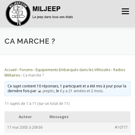
Menu
ACCUEIL
ARTICLES
PETITES ANNONCES
CA MARCHE ?
ALBUMS
BASES DE DONNÉES
Accueil
›
Forums
›
Equipements Embarqués dans les Véhicules
›
Radios
Militaires
›
Ca marche ?
DOCUMENTATIONS
FORUMS
S’INSCRIRE
Ce sujet contient 10 réponses, 1 participant et a été mis à jour pour la
dernière fois par
jeeptic
, le
il y a 21 années et 2 mois
.
11 sujets de 1 à 11 (sur un total de 11)
CONNEXION
Auteur
Messages
17 mai 2005 à 20h36
#10777