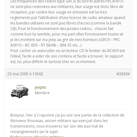
Les frequences des radios type GRC9, BC659 et autres PRC8/9/10
ne sont plus reservees aux militaires, leur usage est donc libre de
reception, par contre leur usage en emission est lui tres
reglemente par l’attribution d’une licence de radio amateur quand
les bandes utilisees ne sont pas libres d’acces (comme la bande
CB). Pour le fonctionnement des postes radios… chacun fait
comme bon lui semble, pour ma part elles fonctionnent toutes et
je les montent sur ma jeep au gre de mes humeurs (GRC9 – PRC
8/9/10 – BC 659 – RT 66/68 – SEM 35 etc…)
Pour cacher un autoradio ou un lecteur CD le boitier du BC659 est
l’ideal, facile a vider de son contenu et facile a trouver, le support
est, lui, plus difficle et surtout cher en ce moment.
23 mai 2005 à 13h02
#28394
jeeptic
Membre
Bonjour, hier à Craponne j’ai pu voir une partie de la collection de
Monsieur Roussiau, ancien militaire qui exerçait dans les
transmissions, vous trouverez sur son site pas mal de
renseignements sur le sujet .