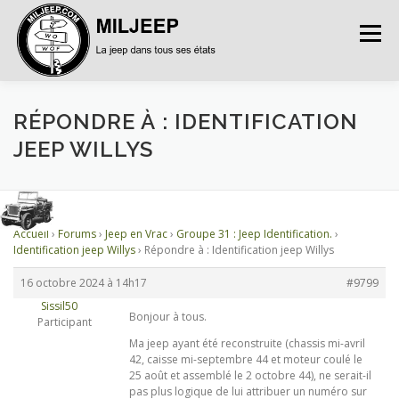
Menu
ACCUEIL
ARTICLES
PETITES ANNONCES
RÉPONDRE À : IDENTIFICATION
JEEP WILLYS
ALBUMS
BASES DE DONNÉES
Accueil
›
Forums
›
Jeep en Vrac
›
Groupe 31 : Jeep Identification.
›
DOCUMENTATIONS
FORUMS
S’INSCRIRE
Identification jeep Willys
›
Répondre à : Identification jeep Willys
16 octobre 2024 à 14h17
#9799
Sissil50
CONNEXION
Bonjour à tous.
Participant
Ma jeep ayant été reconstruite (chassis mi-avril
42, caisse mi-septembre 44 et moteur coulé le
25 août et assemblé le 2 octobre 44), ne serait-il
pas plus logique de lui attribuer un numéro sur