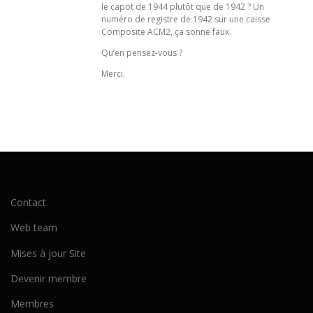
le capot de 1944 plutôt que de 1942 ? Un
numéro de registre de 1942 sur une caisse
Composite ACM2, ça sonne faux.
Qu’en pensez-vous ?
Merci.
Contact
Web team
Mises à jour Site
Devenir membre
Membres