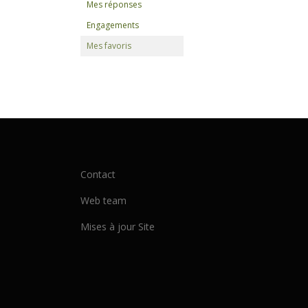
Mes réponses
Engagements
Mes favoris
Contact
Web team
Mises à jour Site