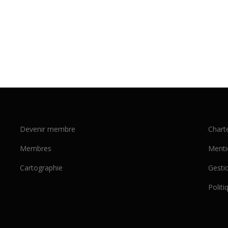
Devenir membre
Chart
Membres
Menti
Cartographie
Gesti
Politi