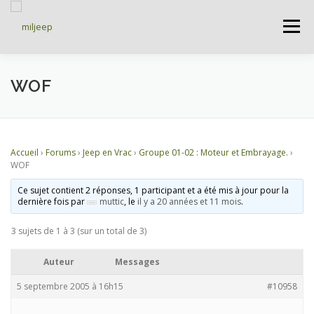
Menu
ACCUEIL
ARTICLES
PETITES ANNONCES
WOF
ALBUMS
BASES DE DONNÉES
Accueil
›
Forums
›
Jeep en Vrac
›
Groupe 01-02 : Moteur et Embrayage.
›
WOF
DOCUMENTATIONS
FORUMS
S’INSCRIRE
Ce sujet contient 2 réponses, 1 participant et a été mis à jour pour la
dernière fois par
muttic
, le
il y a 20 années et 11 mois
.
3 sujets de 1 à 3 (sur un total de 3)
CONNEXION
Auteur
Messages
5 septembre 2005 à 16h15
#10958