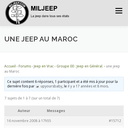
Menu
ACCUEIL
ARTICLES
PETITES ANNONCES
UNE JEEP AU MAROC
ALBUMS
BASES DE DONNÉES
Accueil
›
Forums
›
Jeep en Vrac
›
Groupe 00 : Jeep en Général.
›
une jeep
au Maroc
DOCUMENTATIONS
FORUMS
S’INSCRIRE
Ce sujet contient 6 réponses, 1 participant et a été mis à jour pour la
dernière fois par
upyoursbaby
, le
il y a 17 années et 8 mois
.
7 sujets de 1 à 7 (sur un total de 7)
CONNEXION
Auteur
Messages
16 novembre 2008 à 17h55
#15712