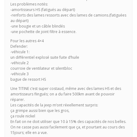
Les problèmes notés:
-amortisseurs HS (fatigués au départ)
-renforts des lames ressorts avec des lames de camions.(fatiguées
au départ)
-une bougie et un câble blindés
-une pochette de joint filtre à essence.
Pour les autres 4×4
Defender:
-véhicule 1:
un différentiel explosé suite fuite d’huile
-véhicule 2
courroie de ventilateur et silentbloc
-véhicule 3
bague de ressort HS
Une TITINE c’est super costaud, même avec des lames HS et des
amortisseurs flingués; on a du faire 500km avant de pouvoir
réparer.
Les capacités de la jeep m’ont réeellement surpris:
ça grimpe aussi bien que les gros,
ça roule nickel
En fait on ne doit utiliser que 10 à 15% des capacités de nos belles.
On ne casse pas aussi facilement que ça, et pourtant au cours des
15jours; elle en a vue.