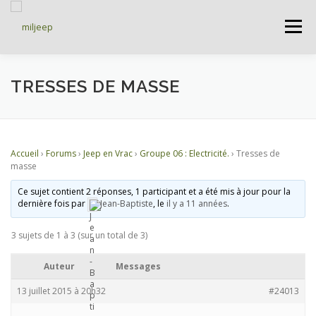
Menu
ACCUEIL
ARTICLES
PETITES ANNONCES
TRESSES DE MASSE
ALBUMS
BASES DE DONNÉES
Accueil
›
Forums
›
Jeep en Vrac
›
Groupe 06 : Electricité.
›
Tresses de
masse
DOCUMENTATIONS
FORUMS
S’INSCRIRE
Ce sujet contient 2 réponses, 1 participant et a été mis à jour pour la
dernière fois par
Jean-Baptiste
, le
il y a 11 années
.
3 sujets de 1 à 3 (sur un total de 3)
CONNEXION
Auteur
Messages
13 juillet 2015 à 20h32
#24013