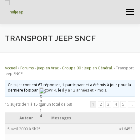
Menu
ACCUEIL
ARTICLES
PETITES ANNONCES
TRANSPORT JEEP SNCF
ALBUMS
BASES DE DONNÉES
Accueil
›
Forums
›
Jeep en Vrac
›
Groupe 00 : Jeep en Général.
›
Transport
jeep SNCF
DOCUMENTATIONS
FORUMS
S’INSCRIRE
Ce sujet contient 67 réponses, 1 participant et a été mis à jour pour la
dernière fois par
gpw14
, le
il y a 12 années et 7 mois
.
15 sujets de 1 à 15 (sur un total de 68)
1
2
3
4
5
→
CONNEXION
Auteur
Messages
5 avril 2009 à 9h25
#16453