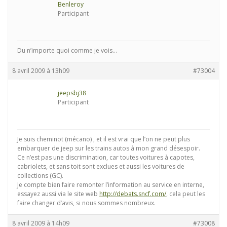
Benleroy
Participant
Du n’importe quoi comme je vois…
8 avril 2009 à 13h09
#73004
jeepsbj38
Participant
Je suis cheminot (mécano) , et il est vrai que l’on ne peut plus
embarquer de jeep sur les trains autos à mon grand désespoir.
Ce n’est pas une discrimination, car toutes voitures à capotes,
cabriolets, et sans toit sont exclues et aussi les voitures de
collections (GC).
Je compte bien faire remonter l’information au service en interne,
essayez aussi via le site web
http://debats.sncf.com/
, cela peut les
faire changer d’avis, si nous sommes nombreux.
8 avril 2009 à 14h09
#73008