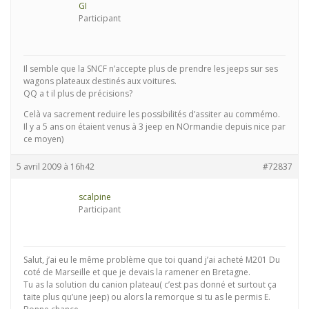
GI
Participant
Il semble que la SNCF n’accepte plus de prendre les jeeps sur ses
wagons plateaux destinés aux voitures.
QQ a t il plus de précisions?
Celà va sacrement reduire les possibilités d’assiter au commémo.
Il y a 5 ans on étaient venus à 3 jeep en NOrmandie depuis nice par
ce moyen)
5 avril 2009 à 16h42
#72837
scalpine
Participant
Salut, j’ai eu le même problème que toi quand j’ai acheté M201 Du
coté de Marseille et que je devais la ramener en Bretagne.
Tu as la solution du canion plateau( c’est pas donné et surtout ça
taite plus qu’une jeep) ou alors la remorque si tu as le permis E.