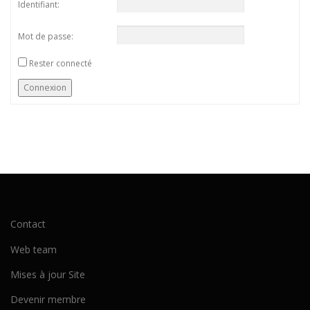
Identifiant:
Mot de passe:
Rester connecté
Connexion
Contact
Web team
Mises à jour Site
Devenir membre