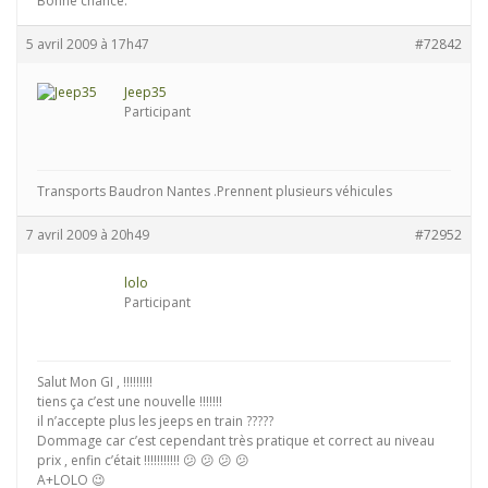
Bonne chance.
5 avril 2009 à 17h47
#72842
Jeep35
Participant
Transports Baudron Nantes .Prennent plusieurs véhicules
7 avril 2009 à 20h49
#72952
lolo
Participant
Salut Mon GI , !!!!!!!!!
tiens ça c’est une nouvelle !!!!!!!
il n’accepte plus les jeeps en train ?????
Dommage car c’est cependant très pratique et correct au niveau
prix , enfin c’était !!!!!!!!!!! 😕 😕 😕 😕
A+LOLO 😉