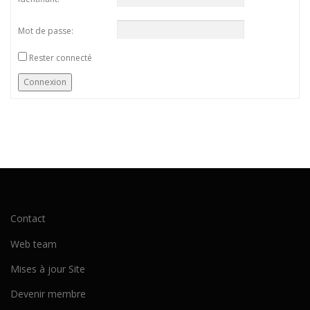
Mot de passe:
Rester connecté
Connexion
Contact
Web team
Mises à jour Site
Devenir membre