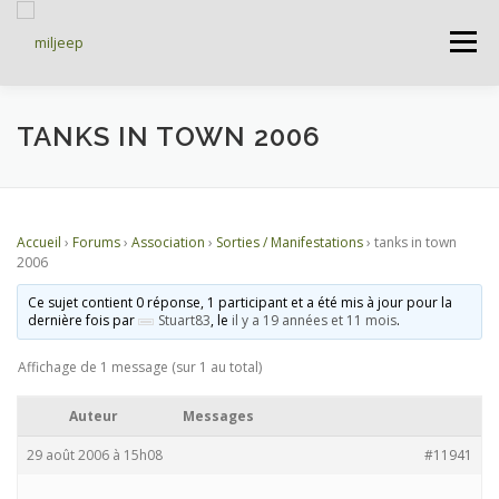
Menu
ACCUEIL
ARTICLES
PETITES ANNONCES
TANKS IN TOWN 2006
ALBUMS
BASES DE DONNÉES
Accueil
›
Forums
›
Association
›
Sorties / Manifestations
›
tanks in town
2006
DOCUMENTATIONS
FORUMS
S’INSCRIRE
Ce sujet contient 0 réponse, 1 participant et a été mis à jour pour la
dernière fois par
Stuart83
, le
il y a 19 années et 11 mois
.
Affichage de 1 message (sur 1 au total)
CONNEXION
Auteur
Messages
29 août 2006 à 15h08
#11941