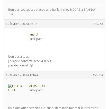
Bonjour, toutes ces pièces se détaillent chez MDCAB à BANNAY
-18-
19 février 2009 à 9h19
#70753
nanard
Participant
bonjour a tous .
j ais prie contacte avec MDCAB ,
pas de nouvel . 😮
19 février 2009 à 12h44
#70764
FAHRSCHULE
Participant
Il y a quelques semaines je leur ai demandé par mail le prix d’une