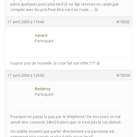
pièce,quelques jours plus tard (3 ou 4)je recevais un catalogue
complet avec les prix.Peut-être est-il en route….. 😉
17 avril 2009 à 11h40
#73502
nanard
Participant
toujour pas de nouvelle ,la crise fait son effet.???? 😮
17 avril 2009 à 12h00
#73504
Benleroy
Participant
Pourquoi ne passe tu pas par le téléphone? De nos jours on est
sensé etre connecté 24H/24 alors que ce n’est pas le cas dutout.
On oublie souvent que parler directement a la personne est
nettement plus rapide et plus fiable qu’un “mail”