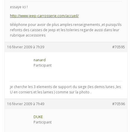
essaye ici !
http://www.jeep-carrosserie.com/accueil/
téléphone pour avoir de plus amples renseignements ,et puisqu’ils
refonts des caisses de jeep et les toleries regarde aussi dans leur
rubrique accessoires
16 février 2009 à 7h39
#70595
nanard
Participant
je cherche les 3 elements de support du siege (les demis lunes ,les
U en corniers et les lames ) comme sur la photo .
16 février 2009 à 7h49
#70596
DUKE
Participant