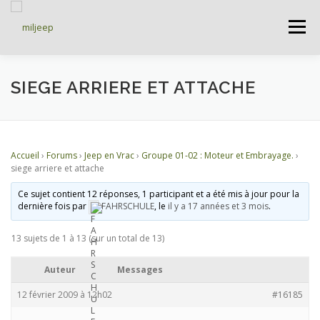
Menu
ACCUEIL
ARTICLES
PETITES ANNONCES
SIEGE ARRIERE ET ATTACHE
ALBUMS
BASES DE DONNÉES
Accueil
›
Forums
›
Jeep en Vrac
›
Groupe 01-02 : Moteur et Embrayage.
›
siege arriere et attache
DOCUMENTATIONS
FORUMS
S’INSCRIRE
Ce sujet contient 12 réponses, 1 participant et a été mis à jour pour la
dernière fois par
FAHRSCHULE
, le
il y a 17 années et 3 mois
.
13 sujets de 1 à 13 (sur un total de 13)
CONNEXION
Auteur
Messages
12 février 2009 à 12h02
#16185