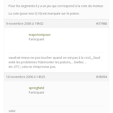
Pour les segments il y a un jeu qui correspond à la cote du moteur.
La cote (pour moi 0,10) est marquée sur le piston.
9 novembre 2006 à 19h02
#37988
majortompson
Participant
vaudrait mieux ne pas toucher quand on est pas à la cool,,,,faud
evité les problemes !!!demonter les pistons,… bielles …
etc..ETC;;;cela ne s’improvise pas.
16 novembre 2006 à 14h25
#38094
springfield
Participant
salut