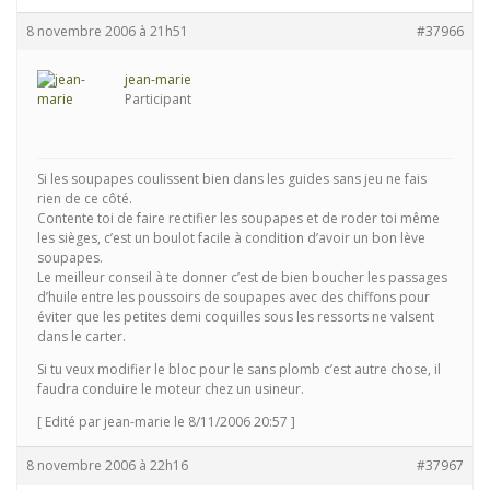
8 novembre 2006 à 21h51
#37966
jean-marie
Participant
Si les soupapes coulissent bien dans les guides sans jeu ne fais
rien de ce côté.
Contente toi de faire rectifier les soupapes et de roder toi même
les sièges, c’est un boulot facile à condition d’avoir un bon lève
soupapes.
Le meilleur conseil à te donner c’est de bien boucher les passages
d’huile entre les poussoirs de soupapes avec des chiffons pour
éviter que les petites demi coquilles sous les ressorts ne valsent
dans le carter.
Si tu veux modifier le bloc pour le sans plomb c’est autre chose, il
faudra conduire le moteur chez un usineur.
[ Edité par jean-marie le 8/11/2006 20:57 ]
8 novembre 2006 à 22h16
#37967