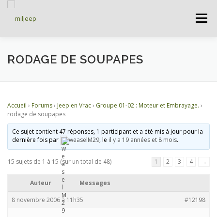
Menu
ACCUEIL
ARTICLES
PETITES ANNONCES
RODAGE DE SOUPAPES
ALBUMS
BASES DE DONNÉES
Accueil
›
Forums
›
Jeep en Vrac
›
Groupe 01-02 : Moteur et Embrayage.
›
rodage de soupapes
DOCUMENTATIONS
FORUMS
S’INSCRIRE
Ce sujet contient 47 réponses, 1 participant et a été mis à jour pour la
dernière fois par
weaselM29
, le
il y a 19 années et 8 mois
.
15 sujets de 1 à 15 (sur un total de 48)
1
2
3
4
→
CONNEXION
Auteur
Messages
8 novembre 2006 à 11h35
#12198