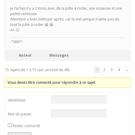
je l’ai fais il y a 2 mois avec de la pâte à roder, une visseuse et une
petite ventouse.
Attention a bien nettoyer après, car la mécanique n’aime pas du
tout la pâte à roder 😀 😀
A+ 🙂
-°\IIIII/°-
Auteur
Messages
15 sujets de 1 à 15 (sur un total de 48)
1
2
3
4
→
Vous devez être connecté pour répondre à ce sujet.
Identifiant:
Mot de passe:
Rester connecté