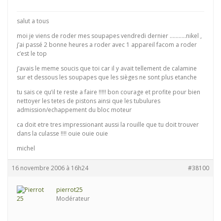
salut a tous
moi je viens de roder mes soupapes vendredi dernier ………..nikel ,
j’ai passé 2 bonne heures a roder avec 1 appareil facom a roder
c’est le top
j’avais le meme soucis que toi car il y avait tellement de calamine
sur et dessous les soupapes que les sièges ne sont plus etanche
tu sais ce qu’il te reste a faire !!!!! bon courage et profite pour bien
nettoyer les tetes de pistons ainsi que les tubulures
admission/echappement du bloc moteur
ca doit etre tres impressionant aussi la rouille que tu doit trouver
dans la culasse !!!! ouie ouie ouie
michel
16 novembre 2006 à 16h24
#38100
pierrot25
Modérateur