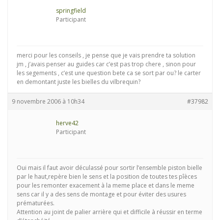
springfield
Participant
merci pour les conseils , je pense que je vais prendre ta solution
jm , j’avais penser au guides car c’est pas trop chere , sinon pour
les segements , c’est une question bete ca se sort par ou? le carter
en demontant juste les bielles du vilbrequin?
9 novembre 2006 à 10h34
#37982
herve42
Participant
Oui mais il faut avoir déculassé pour sortir l’ensemble piston bielle
par le haut,repère bien le sens et la position de toutes tes pîèces
pour les remonter exacement à la meme place et dans le meme
sens car il y a des sens de montage et pour éviter des usures
prématurées.
Attention au joint de palier arrière qui et difficile à réussir en terme