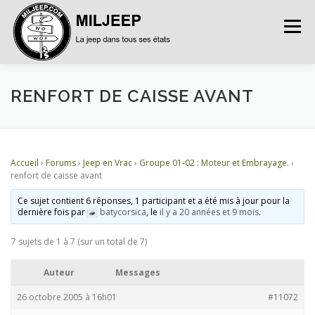
Menu
ACCUEIL
ARTICLES
PETITES ANNONCES
RENFORT DE CAISSE AVANT
ALBUMS
BASES DE DONNÉES
Accueil
›
Forums
›
Jeep en Vrac
›
Groupe 01-02 : Moteur et Embrayage.
›
renfort de caisse avant
DOCUMENTATIONS
FORUMS
S’INSCRIRE
Ce sujet contient 6 réponses, 1 participant et a été mis à jour pour la
dernière fois par
batycorsica
, le
il y a 20 années et 9 mois
.
7 sujets de 1 à 7 (sur un total de 7)
CONNEXION
Auteur
Messages
26 octobre 2005 à 16h01
#11072