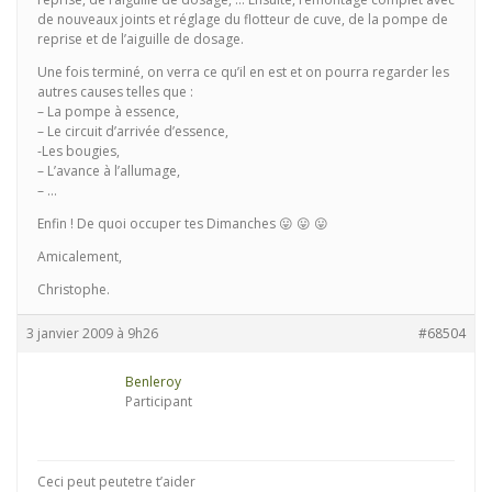
de nouveaux joints et réglage du flotteur de cuve, de la pompe de
reprise et de l’aiguille de dosage.
Une fois terminé, on verra ce qu’il en est et on pourra regarder les
autres causes telles que :
– La pompe à essence,
– Le circuit d’arrivée d’essence,
-Les bougies,
– L’avance à l’allumage,
– …
Enfin ! De quoi occuper tes Dimanches 😛 😛 😛
Amicalement,
Christophe.
3 janvier 2009 à 9h26
#68504
Benleroy
Participant
Ceci peut peutetre t’aider