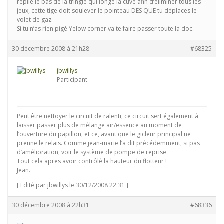
replie le bas de la tringle qui longe la cuve afin d’éliminer tous les
jeux, cette tige doit soulever le pointeau DES QUE tu déplaces le
volet de gaz.
Si tu n’as rien pigé Yelow corner va te faire passer toute la doc.
30 décembre 2008 à 21h28
#68325
jbwillys
Participant
Peut être nettoyer le circuit de ralenti, ce circuit sert également à
laisser passer plus de mélange air/essence au moment de
l’ouverture du papillon, et ce, avant que le gicleur principal ne
prenne le relais. Comme jean-marie l’a dit précédemment, si pas
d’amélioration, voir le système de pompe de reprise.
Tout cela apres avoir contrôlé la hauteur du flotteur !
Jean.
[ Edité par jbwillys le 30/12/2008 22:31 ]
30 décembre 2008 à 22h31
#68336