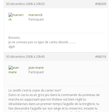
30 décembre 2008 à 20h25
#68309
marverick
Participant
Bonsoir,
Je ne connais pas ce type de carbu désolé………..
djph
30 décembre 2008 à 20h45
#68318
jean-marie
Participant
Le zenith c’est la copie du carter non?
Dans ce cas tu as un gros jeu dans la commande du pointeau de
marche,en supposant que ton flotteur est bien réglé tu
désolidarises dans un premier temps l’aiguille de la tringlerie, tu
fais descendre l’aiguille sur son siège et tu resserres, ensuite tu