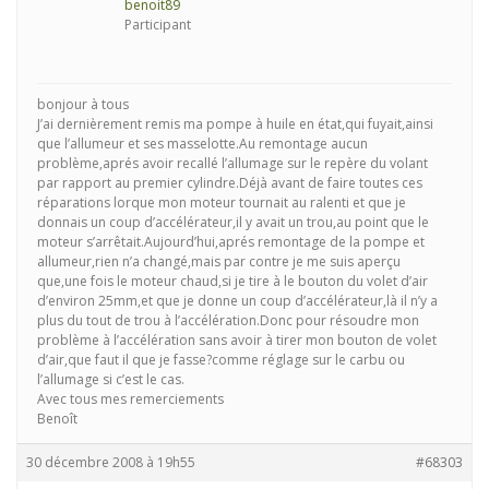
benoit89
Participant
bonjour à tous
J’ai dernièrement remis ma pompe à huile en état,qui fuyait,ainsi
que l’allumeur et ses masselotte.Au remontage aucun
problème,aprés avoir recallé l’allumage sur le repère du volant
par rapport au premier cylindre.Déjà avant de faire toutes ces
réparations lorque mon moteur tournait au ralenti et que je
donnais un coup d’accélérateur,il y avait un trou,au point que le
moteur s’arrêtait.Aujourd’hui,aprés remontage de la pompe et
allumeur,rien n’a changé,mais par contre je me suis aperçu
que,une fois le moteur chaud,si je tire à le bouton du volet d’air
d’environ 25mm,et que je donne un coup d’accélérateur,là il n’y a
plus du tout de trou à l’accélération.Donc pour résoudre mon
problème à l’accélération sans avoir à tirer mon bouton de volet
d’air,que faut il que je fasse?comme réglage sur le carbu ou
l’allumage si c’est le cas.
Avec tous mes remerciements
Benoît
30 décembre 2008 à 19h55
#68303