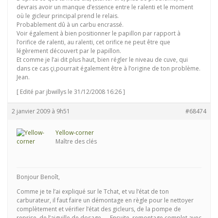
devrais avoir un manque d’essence entre le ralenti et le moment
où le gicleur principal prend le relais.
Probablement dû à un carbu encrassé.
Voir également à bien positionner le papillon par rapport à
l’orifice de ralenti, au ralenti, cet orifice ne peut être que
légèrement découvert par le papillon.
Et comme je l’ai dit plus haut, bien régler le niveau de cuve, qui
dans ce cas çi,pourrait également être à l’origine de ton problème.
Jean.
[ Edité par jbwillys le 31/12/2008 16:26 ]
2 janvier 2009 à 9h51
#68474
Yellow-corner
Maître des clés
Bonjour Benoît,
Comme je te l’ai expliqué sur le Tchat, et vu l’état de ton
carburateur, il faut faire un démontage en règle pour le nettoyer
complètement et vérifier l’état des gicleurs, de la pompe de
reprise, de l’aiguille de dosage, … Ensuite, remontage complet avec