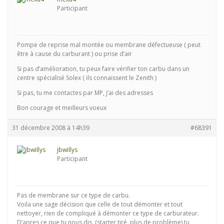
Participant
Pompe de reprise mal montée ou membrane défectueuse ( peut
être à cause du carburant ) ou prise d’air
Si pas d’amélioration, tu peux faire vérifier ton carbu dans un
centre spécialisé Solex ( ils connaissent le Zenith )
Si pas, tu me contactes par MP, j’ai des adresses
Bon courage et meilleurs voeux
31 décembre 2008 à 14h39
#68391
jbwillys
Participant
Pas de membrane sur ce type de carbu.
Voila une sage décision que celle de tout démonter et tout
nettoyer, rien de compliqué à démonter ce type de carburateur.
D’apres ce que tu nous dis, (starter tiré, plus de problème) tu