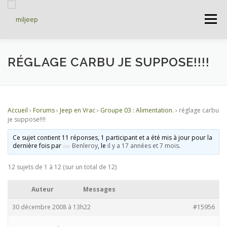
Menu
ACCUEIL
ARTICLES
PETITES ANNONCES
RÉGLAGE CARBU JE SUPPOSE!!!!
ALBUMS
BASES DE DONNÉES
Accueil
›
Forums
›
Jeep en Vrac
›
Groupe 03 : Alimentation.
›
réglage carbu
je suppose!!!!
DOCUMENTATIONS
FORUMS
S’INSCRIRE
Ce sujet contient 11 réponses, 1 participant et a été mis à jour pour la
dernière fois par
Benleroy
, le
il y a 17 années et 7 mois
.
12 sujets de 1 à 12 (sur un total de 12)
CONNEXION
Auteur
Messages
30 décembre 2008 à 13h22
#15956