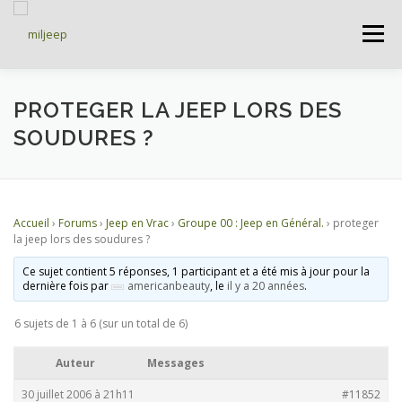
Menu
ACCUEIL
ARTICLES
PETITES ANNONCES
PROTEGER LA JEEP LORS DES
SOUDURES ?
ALBUMS
BASES DE DONNÉES
Accueil
›
Forums
›
Jeep en Vrac
›
Groupe 00 : Jeep en Général.
›
proteger
DOCUMENTATIONS
FORUMS
S’INSCRIRE
la jeep lors des soudures ?
Ce sujet contient 5 réponses, 1 participant et a été mis à jour pour la
dernière fois par
americanbeauty
, le
il y a 20 années
.
CONNEXION
6 sujets de 1 à 6 (sur un total de 6)
Auteur
Messages
30 juillet 2006 à 21h11
#11852