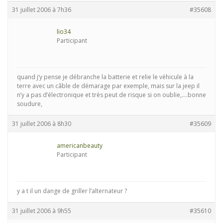
31 juillet 2006 à 7h36
#35608
lio34
Participant
quand j’y pense je débranche la batterie et relie le véhicule à la
terre avec un câble de démarage par exemple, mais sur la jeep il
n’y a pas d’électronique et très peut de risque si on oublie,….bonne
soudure,
31 juillet 2006 à 8h30
#35609
americanbeauty
Participant
y a t il un dange de griller l’alternateur ?
31 juillet 2006 à 9h55
#35610