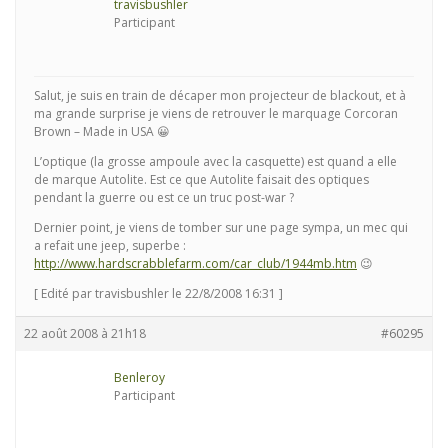
travisbushler
Participant
Salut, je suis en train de décaper mon projecteur de blackout, et à
ma grande surprise je viens de retrouver le marquage Corcoran
Brown – Made in USA 😀
L’optique (la grosse ampoule avec la casquette) est quand a elle
de marque Autolite. Est ce que Autolite faisait des optiques
pendant la guerre ou est ce un truc post-war ?
Dernier point, je viens de tomber sur une page sympa, un mec qui
a refait une jeep, superbe :
http://www.hardscrabblefarm.com/car_club/1944mb.htm
😉
[ Edité par travisbushler le 22/8/2008 16:31 ]
22 août 2008 à 21h18
#60295
Benleroy
Participant