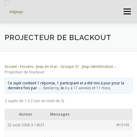
Menu
ACCUEIL
ARTICLES
PETITES ANNONCES
PROJECTEUR DE BLACKOUT
ALBUMS
BASES DE DONNÉES
Accueil
›
Forums
›
Jeep en Vrac
›
Groupe 31 : Jeep Identification.
›
Projecteur de blackout
DOCUMENTATIONS
FORUMS
S’INSCRIRE
Ce sujet contient 1 réponse, 1 participant et a été mis à jour pour la
dernière fois par
Benleroy
, le
il y a 17 années et 11 mois
.
2 sujets de 1 à 2 (sur un total de 2)
CONNEXION
Auteur
Messages
22 août 2008 à 14h31
#15191