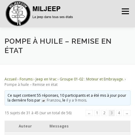
Menu
ACCUEIL
ARTICLES
PETITES ANNONCES
POMPE À HUILE – REMISE EN
ÉTAT
ALBUMS
BASES DE DONNÉES
Accueil
›
Forums
›
Jeep en Vrac
›
Groupe 01-02 : Moteur et Embrayage.
›
DOCUMENTATIONS
FORUMS
S’INSCRIRE
Pompe à huile – Remise en état
Ce sujet contient 55 réponses, 10 participants et a été mis à jour pour
la dernière fois par
Franzou
, le
il y a 9 mois
.
CONNEXION
15 sujets de 31 à 45 (sur un total de 56)
←
1
2
3
4
→
Auteur
Messages