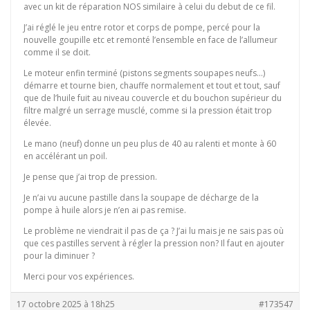
avec un kit de réparation NOS similaire à celui du debut de ce fil.
J’ai réglé le jeu entre rotor et corps de pompe, percé pour la
nouvelle goupille etc et remonté l’ensemble en face de l’allumeur
comme il se doit.
Le moteur enfin terminé (pistons segments soupapes neufs…)
démarre et tourne bien, chauffe normalement et tout et tout, sauf
que de l’huile fuit au niveau couvercle et du bouchon supérieur du
filtre malgré un serrage musclé, comme si la pression était trop
élevée.
Le mano (neuf) donne un peu plus de 40 au ralenti et monte à 60
en accélérant un poil.
Je pense que j’ai trop de pression.
Je n’ai vu aucune pastille dans la soupape de décharge de la
pompe à huile alors je n’en ai pas remise.
Le problème ne viendrait il pas de ça ? J’ai lu mais je ne sais pas où
que ces pastilles servent à régler la pression non? Il faut en ajouter
pour la diminuer ?
Merci pour vos expériences.
17 octobre 2025 à 18h25
#173547