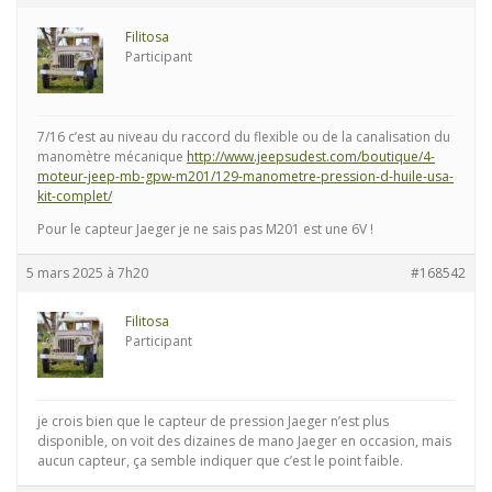
Filitosa
Participant
7/16 c’est au niveau du raccord du flexible ou de la canalisation du
manomètre mécanique
http://www.jeepsudest.com/boutique/4-
moteur-jeep-mb-gpw-m201/129-manometre-pression-d-huile-usa-
kit-complet/
Pour le capteur Jaeger je ne sais pas M201 est une 6V !
5 mars 2025 à 7h20
#168542
Filitosa
Participant
je crois bien que le capteur de pression Jaeger n’est plus
disponible, on voit des dizaines de mano Jaeger en occasion, mais
aucun capteur, ça semble indiquer que c’est le point faible.