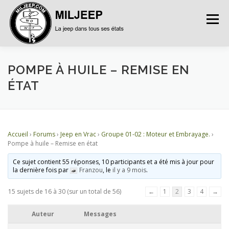
Menu
ACCUEIL
ARTICLES
PETITES ANNONCES
POMPE À HUILE – REMISE EN
ÉTAT
ALBUMS
BASES DE DONNÉES
Accueil
›
Forums
›
Jeep en Vrac
›
Groupe 01-02 : Moteur et Embrayage.
›
DOCUMENTATIONS
FORUMS
S’INSCRIRE
Pompe à huile – Remise en état
Ce sujet contient 55 réponses, 10 participants et a été mis à jour pour
la dernière fois par
Franzou
, le
il y a 9 mois
.
CONNEXION
15 sujets de 16 à 30 (sur un total de 56)
←
1
2
3
4
→
Auteur
Messages