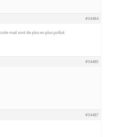
#34484
oite mail sont de plus en plus pollué
#34485
#34487