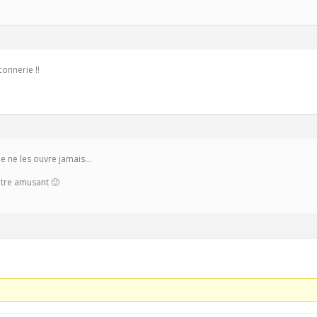
connerie !!
je ne les ouvre jamais…
’être amusant 🙂