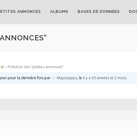
PETITES ANNONCES
ALBUMS
BASES DE DONNÉES
DO
S ANNONCES”
al.
›
Pollution des “petites annonces”
 jour pour la dernière fois par
Majorpipps
, le
il y a 20 années et 2 mois
.