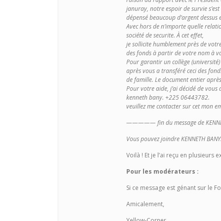
januray, notre espoir de survie s’est
dépensé beaucoup d’argent dessus el
Avec hors de n’importe quelle relat
société de securite. À cet effet,
je sollicite humblement près de votr
des fonds à partir de votre nom à v
Pour garantir un collège (université
après vous a transféré ceci des fonds
de famille. Le document entier aprè
Pour votre aide, j’ai décidé de vous
kenneth bany. +225 06443782.
veuillez me contacter sur cet mon e
————— fin du message de KE
Vous pouvez joindre KENNETH BANY
Voilà ! Et je l’ai reçu en plusieur
Pour les modérateurs :
Si ce message est génant sur le F
Amicalement,
Yellow-Corner.