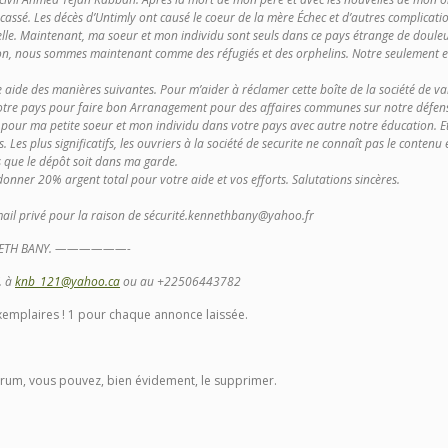
 cassé. Les décès d’Untimly ont causé le coeur de la mère Échec et d’autres complicatio
le. Maintenant, ma soeur et mon individu sont seuls dans ce pays étrange de douleur
ion, nous sommes maintenant comme des réfugiés et des orphelins. Notre seulement e
e aide des manières suivantes. Pour m’aider à réclamer cette boîte de la société de v
otre pays pour faire bon Arranagement pour des affaires communes sur notre défense
) pour ma petite soeur et mon individu dans votre pays avec autre notre éducation. E
. Les plus significatifs, les ouvriers à la société de securite ne connaît pas le conten
s que le dépôt soit dans ma garde.
 donner 20% argent total pour votre aide et vos efforts. Salutations sincères.
mail privé pour la raison de sécurité.kennethbany@yahoo.fr
NNETH BANY. ——————-
. à
knb_121@yahoo.ca
ou au +22506443782
s exemplaires ! 1 pour chaque annonce laissée.
orum, vous pouvez, bien évidement, le supprimer.