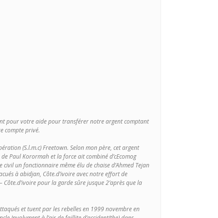
ment pour votre aide pour transférer notre argent comptant
re compte privé.
ération (S.l.m.c) Freetown. Selon mon père, cet argent
ale de Paul Korormah et la force ait combiné d’cEcomog
de civil un fonctionnaire même élu de chaise d’Ahmed Tejan
acués à abidjan, Côte.d’ivoire avec notre effort de
 – Côte.d’ivoire pour la garde sûre jusque 2’après que la
 attaqués et tuent par les rebelles en 1999 novembre en
e Involvment à l’air de faillite d’accident(the) dans