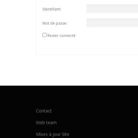
Identifiant:
Mot de passe:
Rester connecté
Contact
Web team
Mises à jour Site