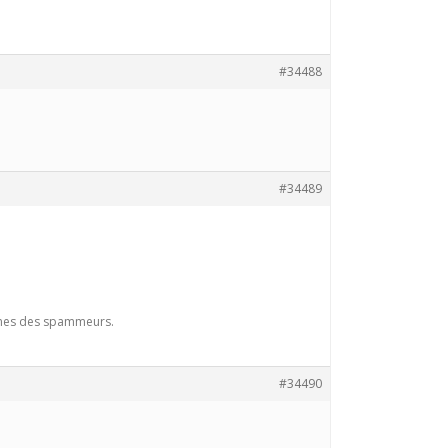
#34488
#34489
times des spammeurs.
#34490