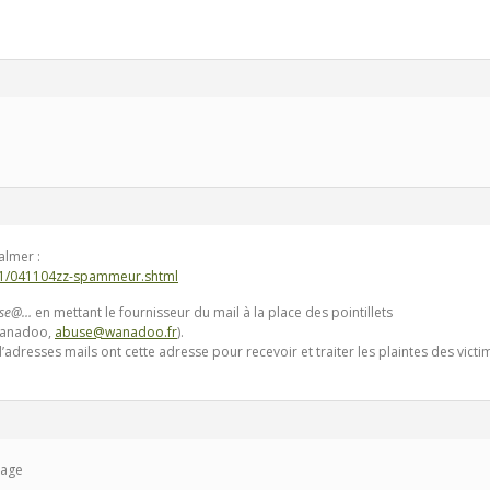
almer :
11/041104zz-spammeur.shtml
se@…
en mettant le fournisseur du mail à la place des pointillets
 Wanadoo,
abuse@wanadoo.fr
).
’adresses mails ont cette adresse pour recevoir et traiter les plaintes des vic
sage