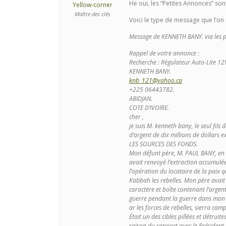
He oui, les “Petites Annonces” sont
Yellow-corner
Maître des clés
Voici le type de message que l’on
Message de KENNETH BANY. via les pe
Rappel de votre annonce :
Recherche : Régulateur Auto-Lite 1
KENNETH BANY.
knb_121@yahoo.ca
+225 06443782.
ABIDJAN.
COTE D’IVOIRE.
cher ,
je suis M. kenneth bany, le seul fil
d’argent de dix millions de dollars 
LES SOURCES DES FONDS.
Mon défunt père, M. PAUL BANY, en s
avait renvoyé l’extraction accumulée
l’opération du locataire de la paix
Kabbah les rebelles. Mon père avait 
caractère et boîte contenant l’argen
guerre pendant la guerre dans mon p
ar les forces de rebelles, sierra ca
Était un des cibles pillées et détru
raison du rapport avec le Président 