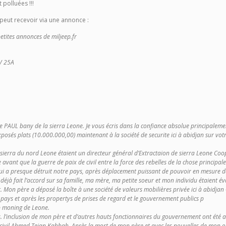
 polluées !!!
 peut recevoir via une annonce :
tites annonces de miljeep.fr
2V 25A
s de PAUL bany de la sierra Leone. Je vous écris dans la confiance absolue principale
exposés plats (10.000.000,00) maintenant à la société de securite ici à abidjan sur vot
ierra du nord Leone étaient un directeur général d’Extractaion de sierra Leone Coop
 avant que la guerre de paix de civil entre la force des rebelles de la chose princip
 qui a presque détruit notre pays, après déplacement puissant de pouvoir en mesure 
déjà fait l’accord sur sa famille, ma mère, ma petite soeur et mon individu étaient év
t. Mon père a déposé la boîte à une société de valeurs mobilières privée ici à abidjan
ays et après les propertys de prises de regard et le gouvernement publics p
mp moning de Leone.
ites. l’inclusion de mon père et d’autres hauts fonctionnaires du gouvernement ont été
civil Ahmed Tejan Kabbah. Après la mort de mon père et avec les nouvelles de mon oncl