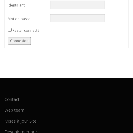
Identifiant:
Mot de passe:
Rester connecté
Connexion
Contact
Web team
Mises à jour Site
Devenir membre