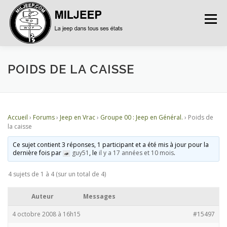
Menu
ACCUEIL
ARTICLES
PETITES ANNONCES
POIDS DE LA CAISSE
ALBUMS
BASES DE DONNÉES
Accueil
›
Forums
›
Jeep en Vrac
›
Groupe 00 : Jeep en Général.
›
Poids de
la caisse
DOCUMENTATIONS
FORUMS
S’INSCRIRE
Ce sujet contient 3 réponses, 1 participant et a été mis à jour pour la
dernière fois par
guy51
, le
il y a 17 années et 10 mois
.
4 sujets de 1 à 4 (sur un total de 4)
CONNEXION
Auteur
Messages
4 octobre 2008 à 16h15
#15497