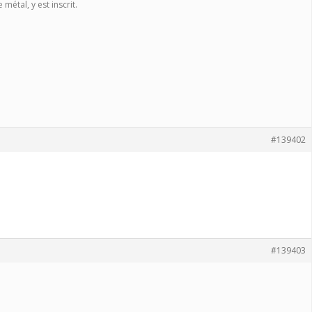
étal, y est inscrit.
#139402
#139403