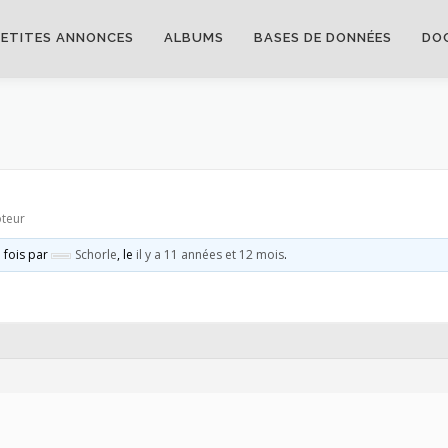
PETITES ANNONCES
ALBUMS
BASES DE DONNÉES
DO
oteur
e fois par
Schorle
, le
il y a 11 années et 12 mois
.