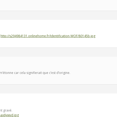
e
http://s294984131.onlinehome.fr/Identification-WOF/80145b.jpg
m’étonne car cela signifierait que c’est d’origine.
nt gravé.
bax6ywvd.jpg