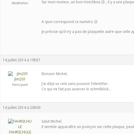
Sur mon moteur, un bon Hotchkiss 😉 , il y a une plaque
Modérateur
A quoi correspond ce numéro 😕
Je précise qu’il n’y a pas de plaquette autre que celle 
14 juillet 2014 à 19h57
Bonsoir Michel,
jlm201
J’ai déjà vu cela sans pouvoir l’identifier.
Participant
Ce qui ne fait pas avancer le schmilblick…
14 juillet 2014 à 20h09
Salut Michel.
Il semble apparaître un poinçon sur cette plaque, peu
FAHRSCHULE