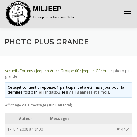
Menu
ACCUEIL
ARTICLES
PETITES ANNONCES
PHOTO PLUS GRANDE
ALBUMS
BASES DE DONNÉES
Accueil
›
Forums
›
Jeep en Vrac
›
Groupe 00 : Jeep en Général.
›
photo plus
grande
DOCUMENTATIONS
FORUMS
S’INSCRIRE
Ce sujet contient 0 réponse, 1 participant et a été mis à jour pour la
dernière fois par
landais52
, le
il y a 18 années et 1 mois
.
Affichage de 1 message (sur 1 au total)
CONNEXION
Auteur
Messages
17 juin 2008 à 18h00
#14764