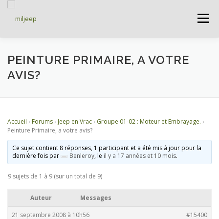
Menu
ACCUEIL
ARTICLES
PETITES ANNONCES
PEINTURE PRIMAIRE, A VOTRE
AVIS?
ALBUMS
BASES DE DONNÉES
Accueil
›
Forums
›
Jeep en Vrac
›
Groupe 01-02 : Moteur et Embrayage.
›
DOCUMENTATIONS
FORUMS
S’INSCRIRE
Peinture Primaire, a votre avis?
Ce sujet contient 8 réponses, 1 participant et a été mis à jour pour la
dernière fois par
Benleroy
, le
il y a 17 années et 10 mois
.
CONNEXION
9 sujets de 1 à 9 (sur un total de 9)
Auteur
Messages
21 septembre 2008 à 10h56
#15400