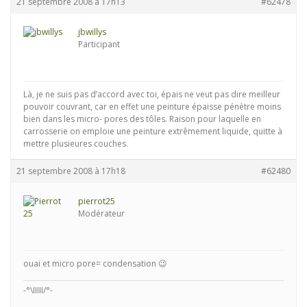
21 septembre 2008 à 17h13
#62478
jbwillys
Participant
Là, je ne suis pas d’accord avec toi, épais ne veut pas dire meilleur
pouvoir couvrant, car en effet une peinture épaisse pénètre moins
bien dans les micro- pores des tôles. Raison pour laquelle en
carrosserie on emploie une peinture extrêmement liquide, quitte à
mettre plusieures couches.
21 septembre 2008 à 17h18
#62480
pierrot25
Modérateur
ouai et micro pore= condensation 😉
-°\IIIII/°-