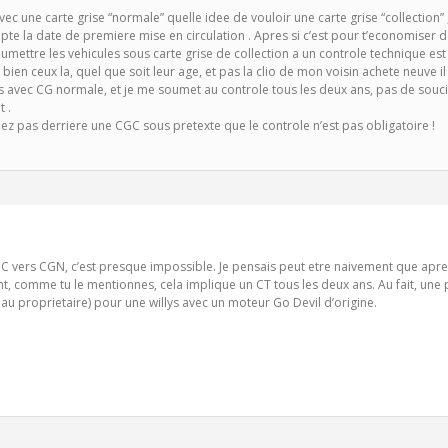
vec une carte grise “normale” quelle idee de vouloir une carte grise “collection” ,
e la date de premiere mise en circulation . Apres si c’est pour t’economiser de
oumettre les vehicules sous carte grise de collection a un controle technique est
 bien ceux la, quel que soit leur age, et pas la clio de mon voisin achete neuve il
s avec CG normale, et je me soumet au controle tous les deux ans, pas de soucis
 .
z pas derriere une CGC sous pretexte que le controle n’est pas obligatoire !
 vers CGN, c’est presque impossible. Je pensais peut etre naivement que apres
t, comme tu le mentionnes, cela implique un CT tous les deux ans. Au fait, un
u proprietaire) pour une willys avec un moteur Go Devil d’origine.