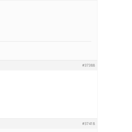
#37388
#37418