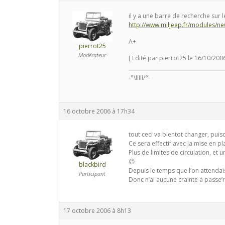
il y a une barre de recherche sur 
http://www.miljeep.fr/modules/
A+
pierrot25
Modérateur
[ Edité par pierrot25 le 16/10/200
-°\IIIII/°-
16 octobre 2006 à 17h34
tout ceci va bientot changer, puisq
Ce sera effectif avec la mise en 
Plus de limites de circulation, et u
😉
blackbird
Depuis le temps que l’on attendais
Participant
Donc n’ai aucune crainte à passe’r
17 octobre 2006 à 8h13