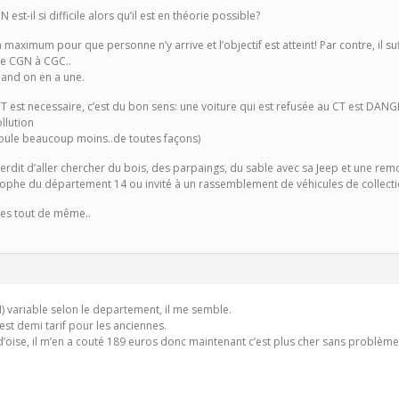
t-il si difficile alors qu’il est en théorie possible?
son maximum pour que personne n’y arrive et l’objectif est atteint! Par contre, il s
de CGN à CGC..
uand on en a une.
CT est necessaire, c’est du bon sens: une voiture qui est refusée au CT est DAN
llution
 roule beaucoup moins..de toutes façons)
nterdit d’aller chercher du bois, des parpaings, du sable avec sa Jeep et une r
rophe du département 14 ou invité à un rassemblement de véhicules de collecti
ares tout de même..
N) variable selon le departement, il me semble.
 c’est demi tarif pour les anciennes.
d’oise, il m’en a couté 189 euros donc maintenant c’est plus cher sans problème