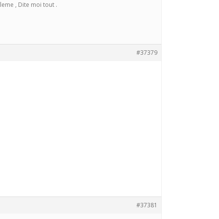
eme , Dite moi tout .
#37379
#37381