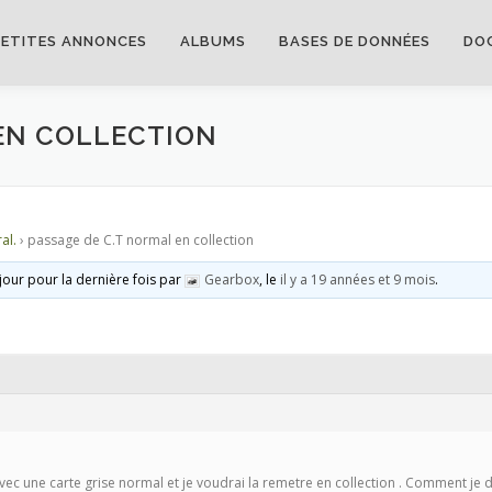
PETITES ANNONCES
ALBUMS
BASES DE DONNÉES
DO
 EN COLLECTION
al.
›
passage de C.T normal en collection
 jour pour la dernière fois par
Gearbox
, le
il y a 19 années et 9 mois
.
p avec une carte grise normal et je voudrai la remetre en collection . Comment je 