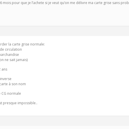
 mois pour que je l’achete si je veut qu’on me délivre ma carte grise sans probl
rder la carte grise normale:
de circulation
 marchandise
(on ne sait jamais)
2 ans
’inverse
 carte à son nom
une CG normale
est presque impossible..