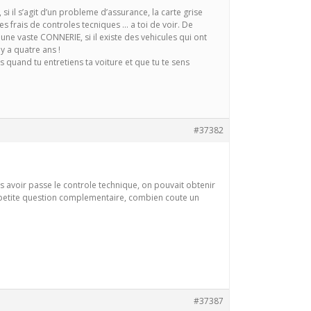
 si il s’agit d’un probleme d’assurance, la carte grise
s frais de controles tecniques … a toi de voir. De
 une vaste CONNERIE, si il existe des vehicules qui ont
 y a quatre ans !
 quand tu entretiens ta voiture et que tu te sens
#37382
 avoir passe le controle technique, on pouvait obtenir
e petite question complementaire, combien coute un
#37387