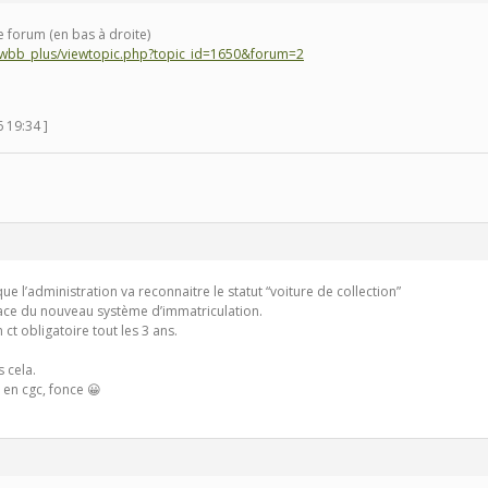
le forum (en bas à droite)
newbb_plus/viewtopic.php?topic_id=1650&forum=2
6 19:34 ]
ue l’administration va reconnaitre le statut “voiture de collection”
place du nouveau système d’immatriculation.
n ct obligatoire tout les 3 ans.
 cela.
 en cgc, fonce 😀