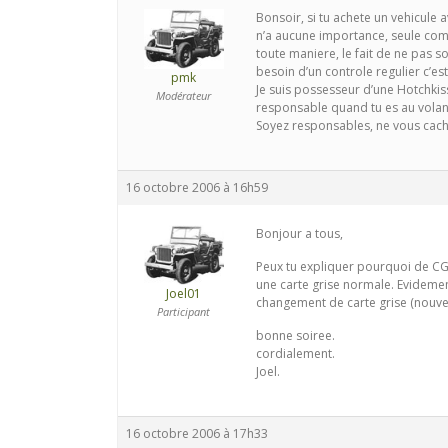
Bonsoir, si tu achete un vehicule a
n’a aucune importance, seule compt
toute maniere, le fait de ne pas s
besoin d’un controle regulier c’est
pmk
Je suis possesseur d’une Hotchkis
Modérateur
responsable quand tu es au volant
Soyez responsables, ne vous cache
16 octobre 2006 à 16h59
Bonjour a tous,
Peux tu expliquer pourquoi de CGC
une carte grise normale. Evidemen
Joel01
changement de carte grise (nouvea
Participant
bonne soiree.
cordialement.
Joel.
16 octobre 2006 à 17h33