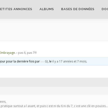
PETITES ANNONCES
ALBUMS
BASES DE DONNÉES
DO
 Embrayage.
›
pas 6, pas 7!!!
 jour pour la dernière fois par
GI
, le
il y a 17 années et 7 mois
.
eins,
t pratique surtout a l avant, et puis c est ni du 6 ni du 7, c est une clé en pouces….