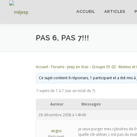
ACCUEIL
ARTICLES
PAS 6, PAS 7!!!
Accueil
›
Forums
›
Jeep en Vrac
›
Groupe 01-02 : Moteur et
Ce sujet contient 6 réponses, 1 participant et a été mis à
7 sujets de 1 à 7 (sur un total de 7)
Auteur
Messages
28 décembre 2008 à 14h49
je veux purger mes cylindres de fr
angus
quelle clé utiliser,c est pas du tou
Participant