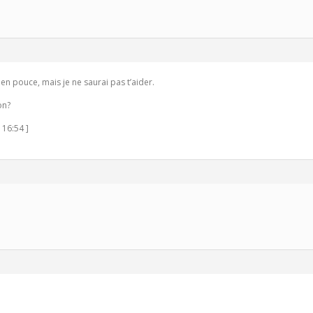
 en pouce, mais je ne saurai pas t’aider.
on?
 16:54 ]