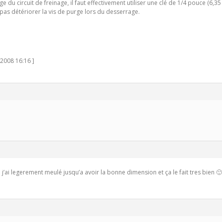
 du circuit de freinage, il faut effectivement utiliser une clé de 1/4 pouce (6,35
e pas détériorer la vis de purge lors du desserrage.
/2008 16:16 ]
e j’ai legerement meulé jusqu’a avoir la bonne dimension et ça le fait tres bien 🙂