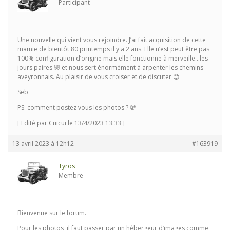
Participant
Une nouvelle qui vient vous rejoindre. J’ai fait acquisition de cette
mamie de bientôt 80 printemps il y a 2 ans. Elle n’est peut être pas
100% configuration d’origine mais elle fonctionne à merveille…les
jours paires 🤣 et nous sert énormément à arpenter les chemins
aveyronnais. Au plaisir de vous croiser et de discuter 😊
Seb
PS: comment postez vous les photos ? 🫣
[ Edité par Cuicui le 13/4/2023 13:33 ]
13 avril 2023 à 12h12
#163919
Tyros
Membre
Bienvenue sur le forum.
Pour les photos, il faut passer par un hébergeur d’images comme