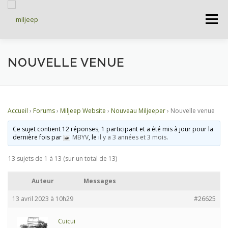
Menu
ACCUEIL
ARTICLES
PETITES ANNONCES
NOUVELLE VENUE
ALBUMS
BASES DE DONNÉES
Accueil
›
Forums
›
Miljeep Website
›
Nouveau Miljeeper
›
Nouvelle venue
Ce sujet contient 12 réponses, 1 participant et a été mis à jour pour la
DOCUMENTATIONS
FORUMS
S’INSCRIRE
dernière fois par
MBYV
, le
il y a 3 années et 3 mois
.
13 sujets de 1 à 13 (sur un total de 13)
CONNEXION
Auteur
Messages
13 avril 2023 à 10h29
#26625
Cuicui