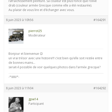
rafraîchissement peinture. Sa couleur est plus foncé que l’olive
drab (couleur armée Grecque comme elle a été restaurée).
Au plaisir de vous lire et d’échanger avec vous.
8 juin 2023 à 10h56
#164291
pierrot25
Modérateur
Bonjour et bienvenue 😉
un vrai trésor avec une histoire!!! c’est bien qu’elle soit restée entre
de bonnes mains…
serait-il possible de voir quelques photos dans l’armée grecque?
-°\IIIII/°-
8 juin 2023 à 11h04
#164292
gpw14
Participant