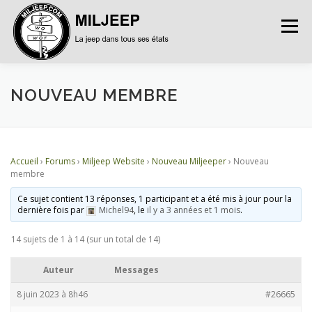
Menu
ACCUEIL
ARTICLES
PETITES ANNONCES
NOUVEAU MEMBRE
ALBUMS
BASES DE DONNÉES
Accueil
›
Forums
›
Miljeep Website
›
Nouveau Miljeeper
›
Nouveau
membre
DOCUMENTATIONS
FORUMS
S’INSCRIRE
Ce sujet contient 13 réponses, 1 participant et a été mis à jour pour la
dernière fois par
Michel94
, le
il y a 3 années et 1 mois
.
14 sujets de 1 à 14 (sur un total de 14)
CONNEXION
Auteur
Messages
8 juin 2023 à 8h46
#26665