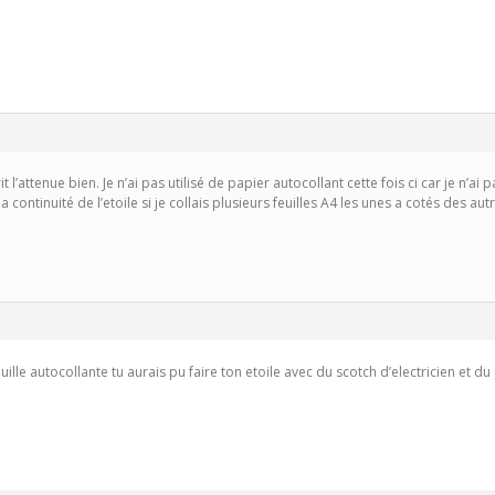
t l’attenue bien. Je n’ai pas utilisé de papier autocollant cette fois ci car je n’a
la continuité de l’etoile si je collais plusieurs feuilles A4 les unes a cotés des aut
feuille autocollante tu aurais pu faire ton etoile avec du scotch d’electricien et d