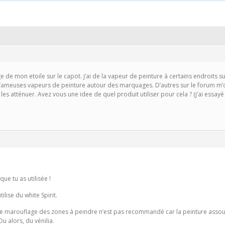
ge de mon etoile sur le capot. j’ai de la vapeur de peinture à certains endroits s
 fameuses vapeurs de peinture autour des marquages. D’autres sur le forum m’ont
les atténuer. Avez vous une idee de quel produit utiliser pour cela ? (j’ai essayé 
e tu as utilisée !
ilise du white Spirit.
r le marouflage des zones à peindre n’est pas recommandé car la peinture assoupli
Ou alors, du vénilia.