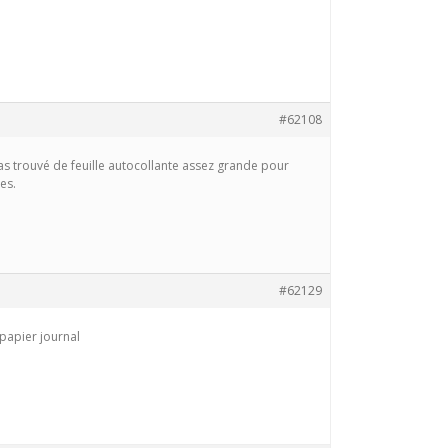
#62108
i pas trouvé de feuille autocollante assez grande pour
res.
#62129
u papier journal