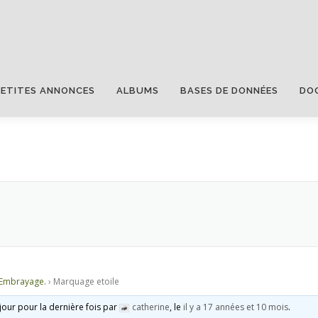
PETITES ANNONCES
ALBUMS
BASES DE DONNÉES
DO
 Embrayage.
›
Marquage etoile
 jour pour la dernière fois par
catherine
, le
il y a 17 années et 10 mois
.