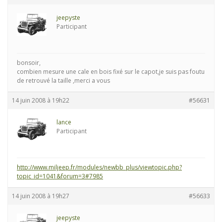
jeepyste
Participant
bonsoir,
combien mesure une cale en bois fixé sur le capot,je suis pas foutu
de retrouvé la taille ,merci a vous
14 juin 2008 à 19h22
#56631
lance
Participant
http://www.miljeep.fr/modules/newbb_plus/viewtopic.php?
topic_id=1041&forum=3#7985
14 juin 2008 à 19h27
#56633
jeepyste