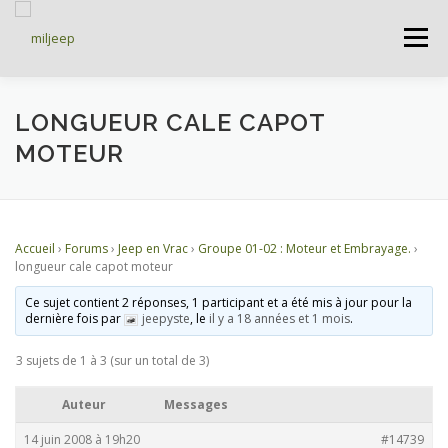
Menu
ACCUEIL
ARTICLES
PETITES ANNONCES
LONGUEUR CALE CAPOT
MOTEUR
ALBUMS
BASES DE DONNÉES
Accueil
›
Forums
›
Jeep en Vrac
›
Groupe 01-02 : Moteur et Embrayage.
›
DOCUMENTATIONS
FORUMS
S’INSCRIRE
longueur cale capot moteur
Ce sujet contient 2 réponses, 1 participant et a été mis à jour pour la
dernière fois par
jeepyste
, le
il y a 18 années et 1 mois
.
CONNEXION
3 sujets de 1 à 3 (sur un total de 3)
Auteur
Messages
14 juin 2008 à 19h20
#14739