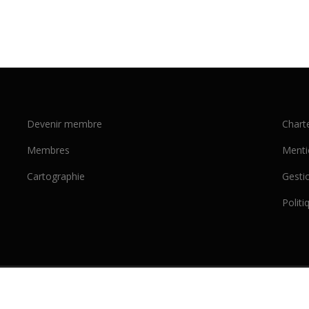
Devenir membre
Chart
Membres
Menti
Cartographie
Gesti
Politi
ht © 2026 miljeep
–
OnePress
thème par FameThemes. Traduit par W