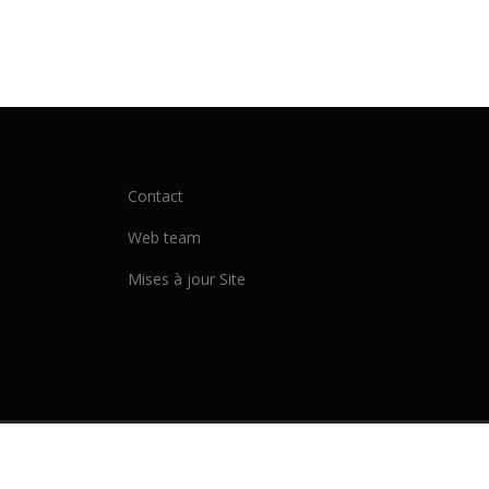
Contact
Web team
Mises à jour Site
Copyrig