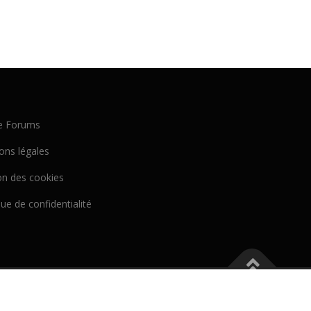
e Forums
ons légales
on des cookies
que de confidentialité
p Trads.