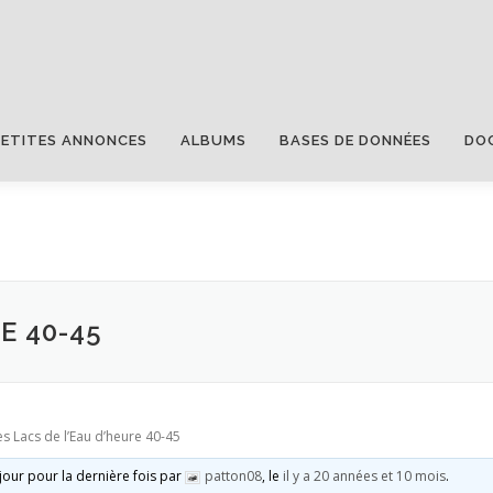
PETITES ANNONCES
ALBUMS
BASES DE DONNÉES
DO
E 40-45
es Lacs de l’Eau d’heure 40-45
 jour pour la dernière fois par
patton08
, le
il y a 20 années et 10 mois
.