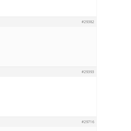
#29382
#29393
#29716