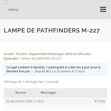
Menu
ACCUEIL
ARTICLES
PETITES ANNONCES
LAMPE DE PATHFINDERS M-227
ALBUMS
BASES DE DONNÉES
Accueil
›
Forums
›
Equipements Embarqués dans les Véhicules
›
Equipages
›
Lampe de pathfinders M-227
DOCUMENTATIONS
FORUMS
S’INSCRIRE
Ce sujet contient 0 réponse, 1 participant et a été mis à jour pour la
dernière fois par
Jeep44
, le
il y a 20 années et 7 mois
.
Affichage de 1 message (sur 1 au total)
CONNEXION
Auteur
Messages
25 décembre 2005 à 15h21
#11238