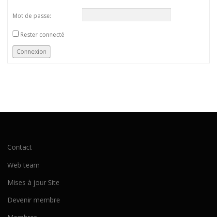
Mot de passe:
Rester connecté
Connexion
Contact
Web team
Mises à jour Site
Devenir membre