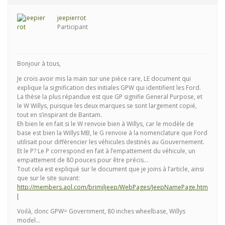
jeepierrot
Participant
Bonjour à tous,
Je crois avoir mis la main sur une pièce rare, LE document qui
explique la signification des initiales GPW qui identifient les Ford.
La thèse la plus répandue est que GP signifie General Purpose, et
le W Willys, puisque les deux marques se sont largement copié,
tout en s’inspirant de Bantam.
Eh bien le en fait si le W renvoie bien à Willys, car le modèle de
base est bien la Willys MB, le G renvoie à la nomenclature que Ford
utilisait pour différencier les véhicules destinés au Gouvernement.
Et le P? Le P correspond en fait à l’empattement du véhicule, un
empattement de 80 pouces pour être précis…
Tout cela est expliqué sur le document que je joins à l’article, ainsi
que sur le site suivant:
http://members.aol.com/brimiljeep/WebPages/JeepNamePage.htm
l
Voilà, donc GPW= Government, 80 inches wheelbase, Willys
model…