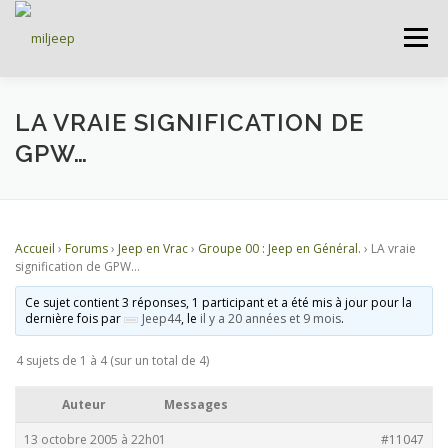
Menu
ACCUEIL
ARTICLES
PETITES ANNONCES
LA VRAIE SIGNIFICATION DE
GPW…
ALBUMS
BASES DE DONNÉES
Accueil
›
Forums
›
Jeep en Vrac
›
Groupe 00 : Jeep en Général.
›
LA vraie
DOCUMENTATIONS
FORUMS
S’INSCRIRE
signification de GPW…
Ce sujet contient 3 réponses, 1 participant et a été mis à jour pour la
dernière fois par
Jeep44
, le
il y a 20 années et 9 mois
.
CONNEXION
4 sujets de 1 à 4 (sur un total de 4)
Auteur
Messages
13 octobre 2005 à 22h01
#11047