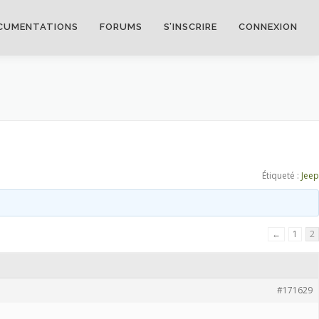
CUMENTATIONS
FORUMS
S’INSCRIRE
CONNEXION
Étiqueté :
Jeep
←
1
2
#171629