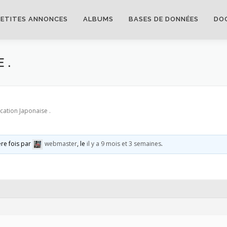
PETITES ANNONCES
ALBUMS
BASES DE DONNÉES
DO
 .
cation Japonaise .
ère fois par
webmaster
, le
il y a 9 mois et 3 semaines
.