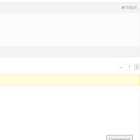
#173531
←
1
2
Connexion