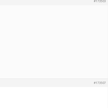
#173503
#173507