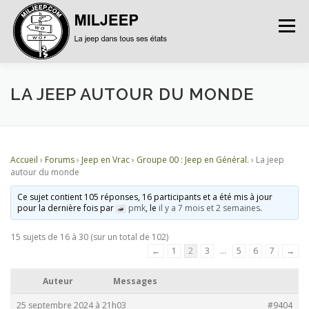
Menu
ACCUEIL
ARTICLES
PETITES ANNONCES
LA JEEP AUTOUR DU MONDE
ALBUMS
BASES DE DONNÉES
Accueil
›
Forums
›
Jeep en Vrac
›
Groupe 00 : Jeep en Général.
›
La jeep
autour du monde
DOCUMENTATIONS
FORUMS
S’INSCRIRE
Ce sujet contient 105 réponses, 16 participants et a été mis à jour
pour la dernière fois par
pmk
, le
il y a 7 mois et 2 semaines
.
15 sujets de 16 à 30 (sur un total de 102)
CONNEXION
←
1
2
3
…
5
6
7
→
Auteur
Messages
25 septembre 2024 à 21h03
#9404