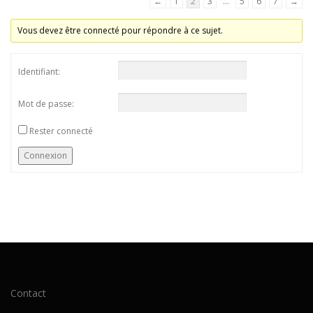
←
1
2
3
…
5
6
7
→
Vous devez être connecté pour répondre à ce sujet.
Identifiant:
Mot de passe:
Rester connecté
Connexion
Contact