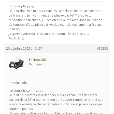
Bonjour philippe,
Le joint doit être mis sur toute les cannelures de ton axe de boite
de transfert Euh, comment être plus explicite??? ensuite tu
repositionne ta chape, ( Pièce ou ce fixe tes 4 boulons de fixation
du tambour)Cette pièce est rendue étanche également grâce au
joint spi.
J’espère avoir éclairci ta lanterne, sinon n’hésite pas……..
A+LOLO 😉
20 octobre 2005 à 13h27
#30258
PhilippeG01
Participant
Re salut Lolo
J ai compris comme ca :
Le joint noir loctite est a déposer sur les cannelures de l’arbre
sortant de la BT et bien entendu après avoir remplacé le joint spi.
Je monte ensuite la chape cannelée sur l’arbre et je vais l’appuyer
contre le joint spi.
L’étanchéité de l’huile se fait doublement par le joint spi et par les