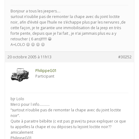
Bonjour a tous les jeepers….
surtout n’oublie pas de remonter la chape avec du joint loctite
noir, afin d’évité que l’huile ne s’échappe plus par les nervures ,de
cette façon, je te garantie une immobilisation de la jeep en très
forte pente, depuis que je l’ai fait , je n’ai jammais plus eu a y
retoucher ( 6 ans)!!!!!! 😀
A+LOLO 😛 😛 😛 😛
20 octobre 2005 à 11h13
#30252
PhilippeG01
Participant
bjr Lolo
Merci pour l info………..
“surtout n’oublie pas de remonter la chape avec du joint loctite
noir”.
Quite à paraitre bébête (c est pas grave) tu peux expliquer ce que
tu appelles la chape et ou déposes tu lejoint loctite noir??
amicalement
PhilippeG01