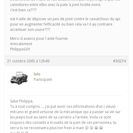
cannelures entre elles avec la pate à joint loctite noire.
c’est bien ca????
est il utile de déposer un peu de joint contre le caoutchouc du spi
pour en augmenter l’efficacité ou bien cela va t il au contraire
accentuer son usure????
Merci d avance pour l aide fournie.
Amicalement
PhilippeG01
21 octobre 2005 à 12h49
#30274
lolo
Participant
Salut Philippe,
Tu à tout compris…., j’ai put avoir ces informations d’un ( vieux)
mécano et grand virtuose de la mécanique qui a passer sa vie sur
les jeeps tout au seins de sa carrière a l’armée. Voila ce sont
toujours des conseils a écoutés de la part de ces personnes, tu
verra tu ne reconnaitra plus ton frein à main 😮 😮 😀 😀