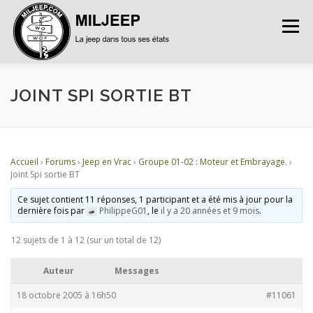
Menu
ACCUEIL
ARTICLES
PETITES ANNONCES
JOINT SPI SORTIE BT
ALBUMS
BASES DE DONNÉES
Accueil
›
Forums
›
Jeep en Vrac
›
Groupe 01-02 : Moteur et Embrayage.
›
Joint Spi sortie BT
DOCUMENTATIONS
FORUMS
S’INSCRIRE
Ce sujet contient 11 réponses, 1 participant et a été mis à jour pour la
dernière fois par
PhilippeG01
, le
il y a 20 années et 9 mois
.
12 sujets de 1 à 12 (sur un total de 12)
CONNEXION
Auteur
Messages
18 octobre 2005 à 16h50
#11061