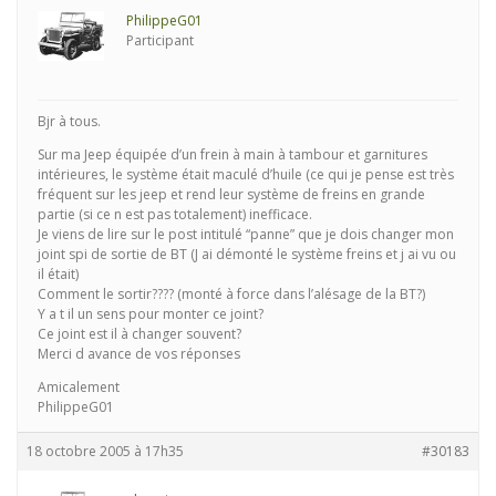
PhilippeG01
Participant
Bjr à tous.
Sur ma Jeep équipée d’un frein à main à tambour et garnitures
intérieures, le système était maculé d’huile (ce qui je pense est très
fréquent sur les jeep et rend leur système de freins en grande
partie (si ce n est pas totalement) inefficace.
Je viens de lire sur le post intitulé “panne” que je dois changer mon
joint spi de sortie de BT (J ai démonté le système freins et j ai vu ou
il était)
Comment le sortir???? (monté à force dans l’alésage de la BT?)
Y a t il un sens pour monter ce joint?
Ce joint est il à changer souvent?
Merci d avance de vos réponses
Amicalement
PhilippeG01
18 octobre 2005 à 17h35
#30183